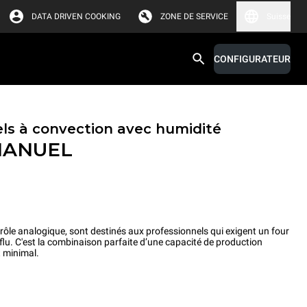
DATA DRIVEN COOKING
ZONE DE SERVICE
Suisse
CONFIGURATEUR
els à convection avec humidité
ANUEL
ôle analogique, sont destinés aux professionnels qui exigent un four
rflu. C'est la combinaison parfaite d’une capacité de production
 minimal.