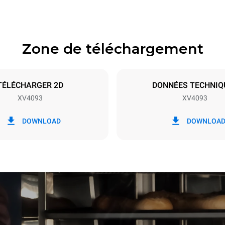
Zone de téléchargement
aques
Taille de la plaque
GN 2/1
TÉLÉCHARGER 2D
DONNÉES TECHNIQ
XV4093
XV4093
Énergie électrique
N~
46,7 kW
DOWNLOAD
DOWNLOA
S