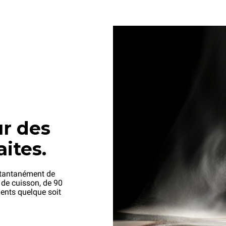
r des
aites.
stantanément de
e de cuisson, de 90
lents quelque soit