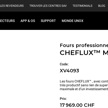
 LES REVENDEURS
TROUVER LES CENTRES SAV
TESTIMONIALS
BLOG
SECTEURS
APP & OS
SUPPORT
MONDE UNOX
Fours professionn
CHEFLUX™
M
Code:
XV4093
Les fours CHEFLUX™ , avec contr
très productif sans rien de supe
maximale et d’un investissement
Prix:
17 969.00 CHF