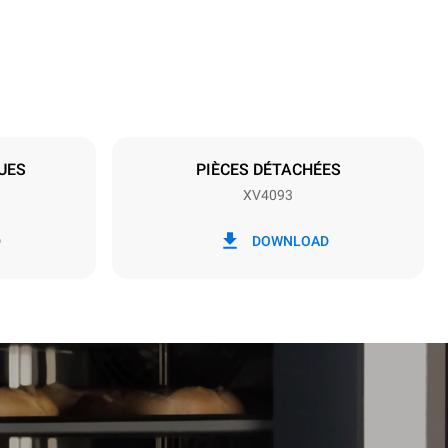
Espace entre les plaques
66 mm
UES
PIÈCES DÉTACHÉES
XV4093
Fréquence
50 / 60 Hz
D
DOWNLOAD