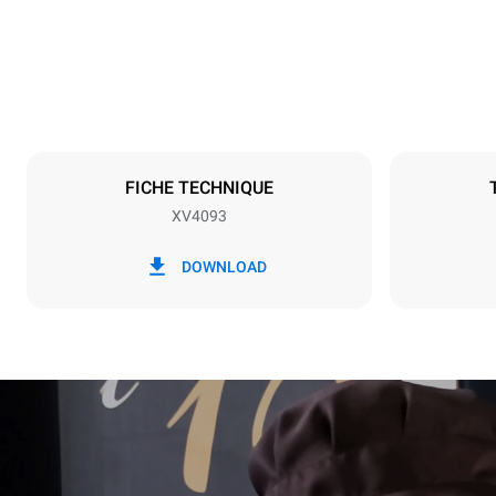
285 kg
Caractéristiques de la plaque
Nombre de pl
20
FICHE TECHNIQUE
XV4093
Alimentation
Tension
380-415V 3
DOWNLOAD
Type de prise
NON INCLU