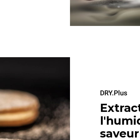
DRY.Plus
Extrac
l'humi
saveu