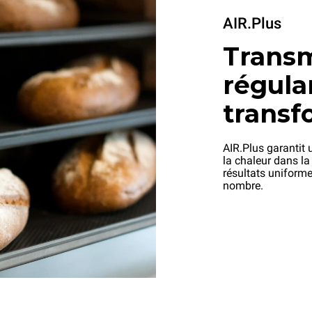
AIR.Plus
Transm
régular
transf
AIR.Plus garantit u
la chaleur dans l
résultats uniform
nombre.