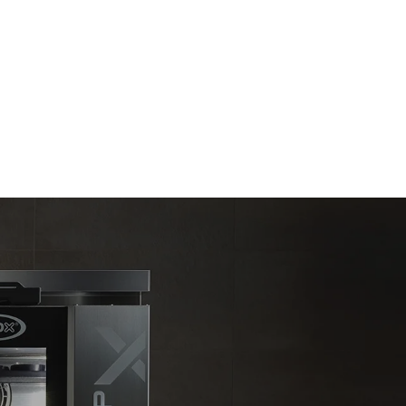
Estimation calculée sur la base d'une utilisation
quotidienne du four (300 jours/an) :
6 faibles charges de poulet rôti (20% de
charge)
t les
1 pleine charge de pommes de terre
ar le four.
rôties
endent du
3 pleines charges de cuissons vapeur
est connecté;
2 heures à four vide à 180 °C
liminées en
rgie produite
bles.