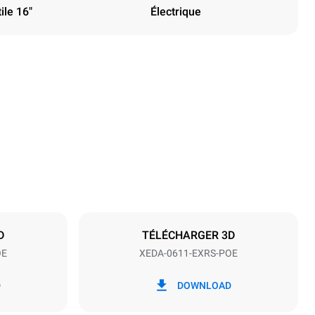
ile 16"
Électrique
Hauteur
789 mm
Espace entre les plaques
67 mm
D
TÉLÉCHARGER 3D
OE
XEDA-0611-EXRS-POE
Fréquence
50 / 60 Hz
D
DOWNLOAD