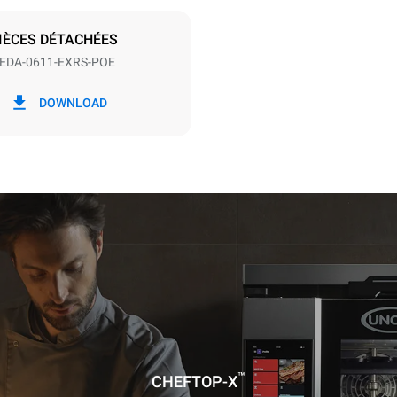
S
IÈCES DÉTACHÉES
EDA-0611-EXRS-POE
ion en kWh
Émissions de CO2
DOWNLOAD
jour
0 Kg CO2/jour
L'estimation inclut uniquemen
émissions directes produites p
Les émissions indirectes dép
réseau énergétique auquel il 
ces dernières peuvent être é
choisissant d'acheter de l'éne
à partir de sources renouvela
calculée sur la base des nettoyages
res suivants (42 semaines/an) :
ge long
age moyen
™
CHEFTOP-X