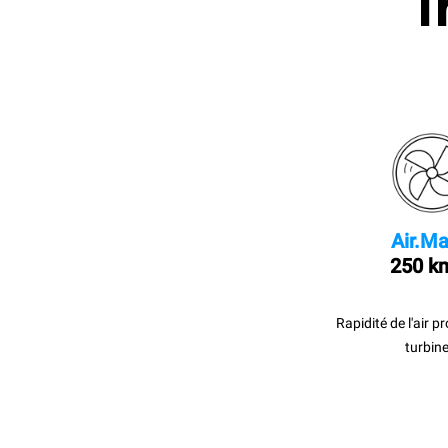
I
Air.Ma
250 k
Rapidité de l'air p
turbine