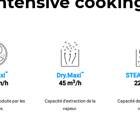
ntensive cookin
™
™
xi
Dry.Maxi
STEA
3
m/h
45 m
/h
22
roduite par les
Capacité d'extraction de la
Capacité de
s.
vapeur.
v