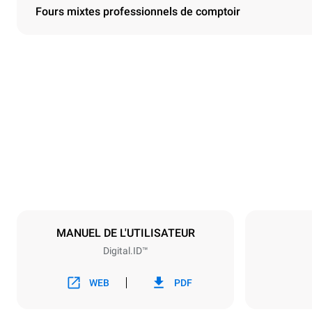
Fours mixtes professionnels de comptoir
Dimensions
Largeur
750 mm
Poids
114 kg
Caractéristiques de la plaque
Nombre de pl
6
MANUEL DE L'UTILISATEUR
Digital.ID™
Alimentation
Tension
380-415V 3N
WEB
PDF
1~