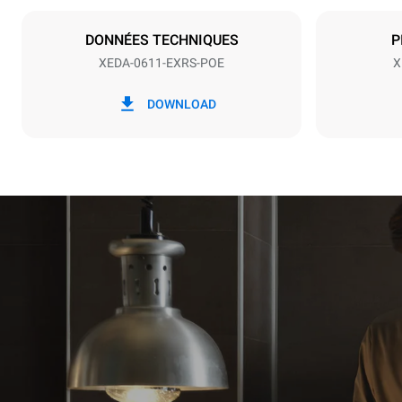
Type de prise
NON INCLU
DONNÉES TECHNIQUES
P
XEDA-0611-EXRS-POE
X
*
Consommation en kwh et émissions de
Consommat
DOWNLOAD
co2
27,4 kWh/
Estimation 
hebdomadai
1 nettoya
1 nettoy