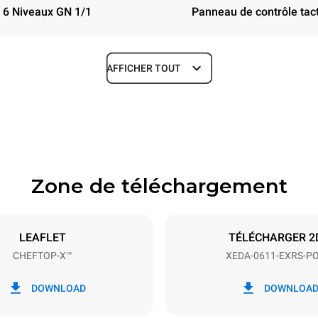
6 Niveaux GN 1/1
Panneau de contrôle tact
AFFICHER TOUT
Profondeur
841 mm
Zone de téléchargement
aques
Taille de la plaque
GN 1/1
LEAFLET
TÉLÉCHARGER 2
CHEFTOP-X™
XEDA-0611-EXRS-P
Énergie électrique
~ / 220-240V 3~ / 220-240V
11,6 kW
DOWNLOAD
DOWNLOA