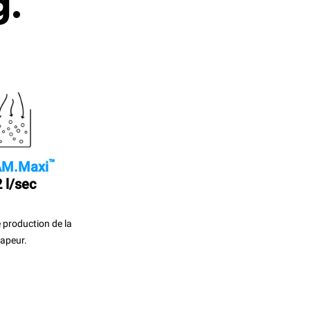
g.
™
M.Maxi
 l/sec
 production de la
apeur.