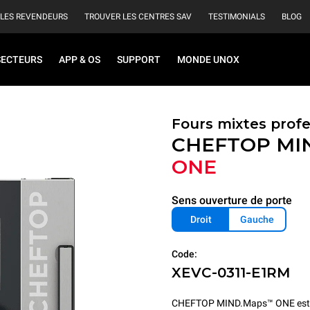
 LES REVENDEURS
TROUVER LES CENTRES SAV
TESTIMONIALS
BLOG
SECTEURS
APP & OS
SUPPORT
MONDE UNOX
Fours mixtes prof
CHEFTOP MI
ONE
Sens ouverture de porte
Droit
Gauche
Code:
XEVC-0311-E1RM
CHEFTOP MIND.Maps™ ONE est le 