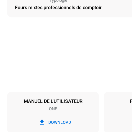
Typologie
Fours mixtes professionnels de comptoir
Dimensions
Largeur
750 mm
Poids
54 kg
Caractéristiques de la plaque
Nombre de pl
3
MANUEL DE L'UTILISATEUR
ONE
Alimentation
Tension
380-415V 3N
DOWNLOAD
1N~