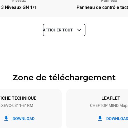
Niveaux
Panneau
3 Niveaux GN 1/1
Panneau de contrôle tacti
AFFICHER TOUT
Profondeur
783 mm
Zone de téléchargement
aques
Taille de la plaque
GN 1/1
FICHE TECHNIQUE
LEAFLET
XEVC-0311-E1RM
CHEFTOP MIND.Map
Énergie électrique
~ / 220-240V 3~ / 220-240V
5 kW
DOWNLOAD
DOWNLOA