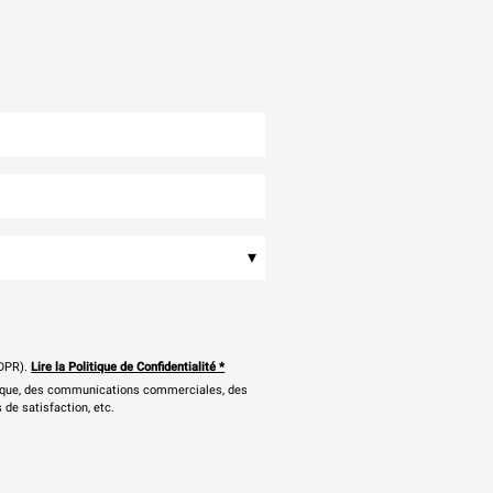
▾
DPR).
Lire la Politique de Confidentialité
*
onique, des communications commerciales, des
 de satisfaction, etc.