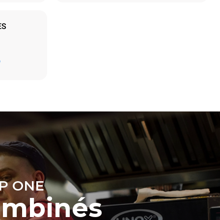
ES
Estimation calculée sur la base d'une utilisation
D
quotidienne du four (300 jours/an) :
6 faibles charges de poulet rôti (20% de
charge)
t les
1 pleine charge de pommes de terre
ar le four.
rôties
endent du
3 pleines charges de cuissons vapeur
est connecté;
2 heures à four vide à 180 °C
liminées en
rgie produite
bles.
P ONE
ombinés