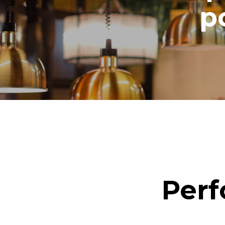
p
Perf