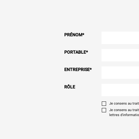
PRÉNOM
*
PORTABLE
*
ENTREPRISE
*
RÔLE
Je consens au tra
Je consens au trai
lettres d'informati