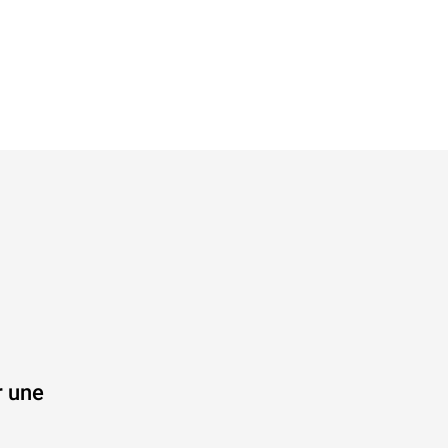
r une
.