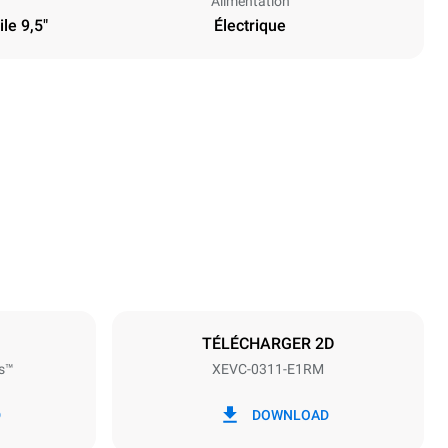
Alimentation
le 9,5"
Électrique
Hauteur
538 mm
Espace entre les plaques
67 mm
TÉLÉCHARGER 2D
s™
XEVC-0311-E1RM
Fréquence
50 / 60 Hz
D
DOWNLOAD