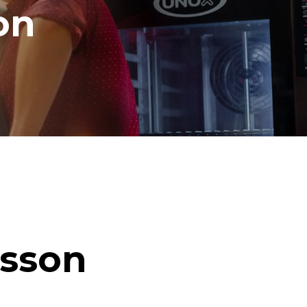
on
isson