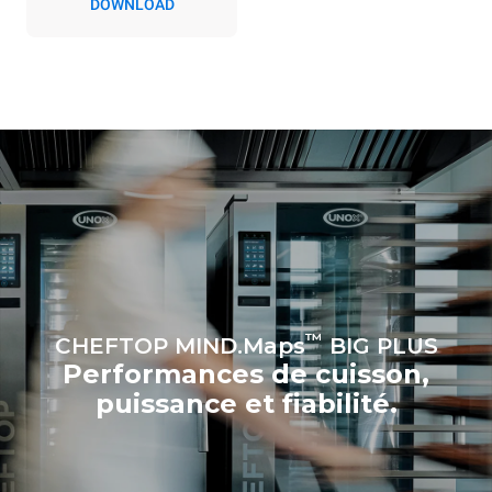
DOWNLOAD
indirectes dépendent du
réseau énergétique auquel
il est connecté; ces
dernières peuvent être
éliminées en choisissant
d'acheter de l'énergie
produite à partir de sources
renouvelables.
Greenhouse
Gas Protocol
Estimation calculée sur la base
Estimation calculée sur la base
d'une utilisation quotidienne du
des nettoyages hebdomadaires
four (365 jours/an) :
suivants (52 semaines/an) :
6 pleines charges de
7 nettoyages longs
poulets rôtis
6 pleines charges de
cuissons vapeur
™
CHEFTOP MIND.Maps
BIG PLUS
Performances de cuisson,
puissance et fiabilité.