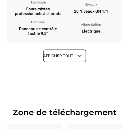
Typologie
Niveaux
Fours mixtes
20 Niveaux GN 1/1
professionnels à chariots
Panneau
Alimentation
Panneau de contrôle
Électrique
tactile 9,5"
AFFICHER TOUT
Dimensions
Largeur
Profondeur
892 mm
925 mm
Hauteur
Poids
1875 mm
292 kg
Zone de téléchargement
Caractéristiques de la plaque
Nombre de plaques
Taille de la plaque