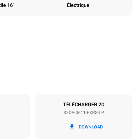
ile 16"
Électrique
Hauteur
789 mm
Espace entre les plaques
67 mm
TÉLÉCHARGER 2D
XEDA-0611-EXRS-LP
Fréquence
50 / 60 Hz
D
DOWNLOAD