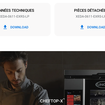
NNÉES TECHNIQUES
PIÈCES DÉTACHÉ
XEDA-0611-EXRS-LP
XEDA-0611-EXRS-L
ion en kWh
Émissions de CO2
DOWNLOAD
DOWNLOA
jour
0 Kg CO2/jour
L'estimation inclut uniquemen
émissions directes produites p
Les émissions indirectes dép
réseau énergétique auquel il 
ces dernières peuvent être é
choisissant d'acheter de l'éne
à partir de sources renouvela
calculée sur la base des nettoyages
res suivants (42 semaines/an) :
ge long
age moyen
™
CHEFTOP-X