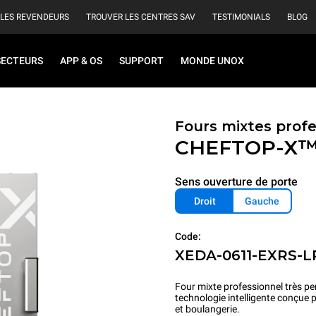
 LES REVENDEURS
TROUVER LES CENTRES SAV
TESTIMONIALS
BLOG
SECTEURS
APP & OS
SUPPORT
MONDE UNOX
Fours mixtes prof
CHEFTOP-X
Sens ouverture de porte
Droit
Gauche
Code:
XEDA-0611-EXRS-L
Four mixte professionnel très pe
technologie intelligente conçue 
et boulangerie.