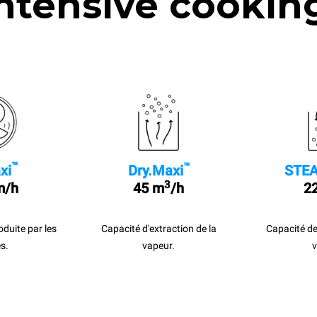
ntensive cookin
™
™
xi
Dry.Maxi
STEA
3
m/h
45 m
/h
22
roduite par les
Capacité d'extraction de la
Capacité de
s.
vapeur.
v