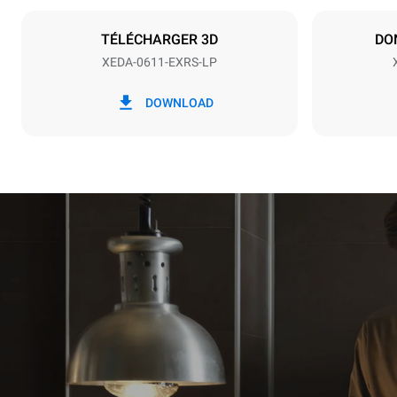
X | ✓
TÉLÉCHARGER 3D
DO
XEDA-0611-EXRS-LP
*
Consommation en kwh et émissions de
Consommat
co2
DOWNLOAD
27,4 kWh/
Estimation 
hebdomadai
1 nettoya
1 nettoy