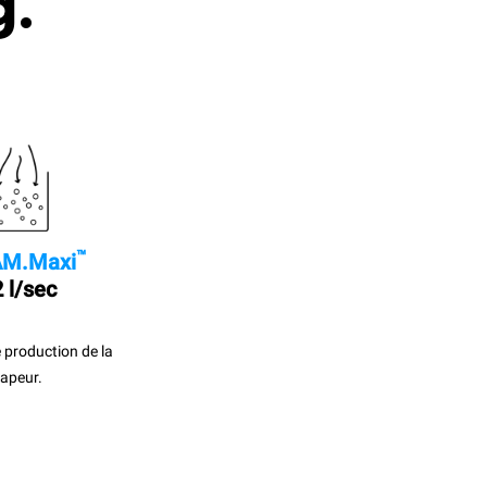
g.
™
M.Maxi
 l/sec
 production de la
apeur.