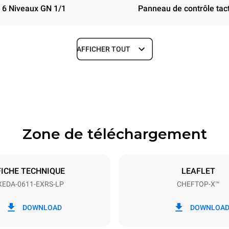
6 Niveaux GN 1/1
Panneau de contrôle tact
AFFICHER TOUT
Profondeur
841 mm
Zone de téléchargement
aques
Taille de la plaque
GN 1/1
FICHE TECHNIQUE
LEAFLET
XEDA-0611-EXRS-LP
CHEFTOP-X™
Énergie électrique
 230V 3~ / 230V 1N~
10.1 kW
DOWNLOAD
DOWNLOA