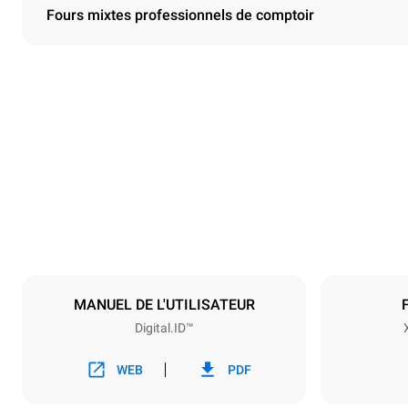
Fours mixtes professionnels de comptoir
Dimensions
Largeur
750 mm
Poids
114 kg
Caractéristiques de la plaque
Nombre de pl
6
MANUEL DE L'UTILISATEUR
Digital.ID™
Alimentation
Tension
400V 3N~ /
WEB
PDF
Type de prise