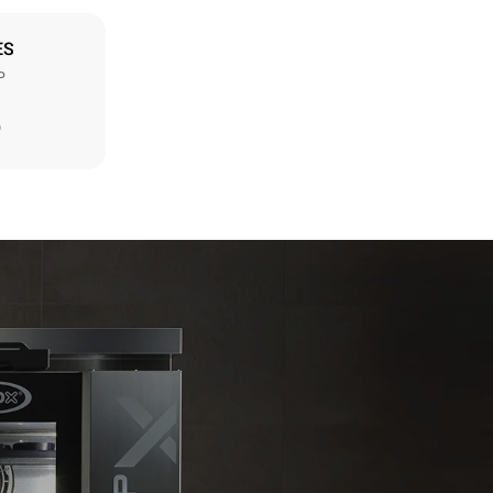
ES
P
Estimation calculée sur la base d'une utilisation
quotidienne du four (300 jours/an) :
D
6 faibles charges de poulet rôti (20% de
charge)
t les
1 pleine charge de pommes de terre
ar le four.
rôties
endent du
3 pleines charges de cuissons vapeur
est connecté;
2 heures à four vide à 180 °C
liminées en
rgie produite
bles.