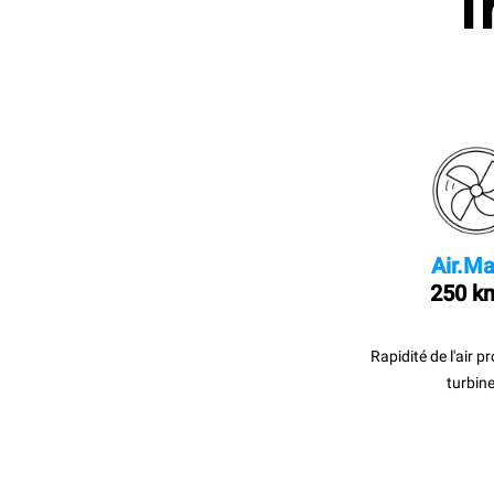
I
Air.Ma
250 k
Rapidité de l'air p
turbine