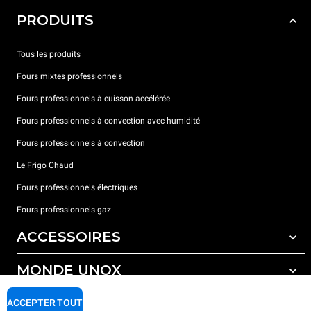
PRODUITS
Tous les produits
Fours mixtes professionnels
Fours professionnels à cuisson accélérée
Fours professionnels à convection avec humidité
Fours professionnels à convection
Le Frigo Chaud
Fours professionnels électriques
Fours professionnels gaz
ACCESSOIRES
MONDE UNOX
Tous les accessoires
Détergents pour lavage automatique
SUPPORT
ACCEPTER TOUT
Nos bureaux dans le monde