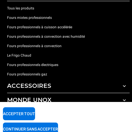
Tous les produits
Fours mixtes professionnels
Fours professionnels à cuisson accélérée
Fours professionnels à convection avec humidité
Fours professionnels à convection
Le Frigo Chaud
Fours professionnels électriques
Fours professionnels gaz
ACCESSOIRES
MONDE UNOX
Tous les accessoires
Détergents pour lavage automatique
SUPPORT
ACCEPTER TOUT
Nos bureaux dans le monde
Détergents pour lavage manuel
Traitement de l'eau avec filtres à résine
Garantie Unox
CONTINUER SANS ACCEPTER