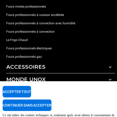
Fours mixtes professionnels
Fours professionnels à cuisson accélérée
Fours professionnels à convection avec humidité
Fours professionnels à convection
Le Frigo Chaud
Fours professionnels électriques
Fours professionnels gaz
ACCESSOIRES
MONDE UNOX
Tous les accessoires
Détergents pour lavage automatique
SUPPORT
ACCEPTER TOUT
Nos bureaux dans le monde
Détergents pour lavage manuel
Traitement de l'eau avec filtres à résine
Garantie Unox
CONTINUER SANS ACCEPTER
Traitement de l'eau par osmose inverse
Trouver les Revendeurs
Ce site utilise des cookies techniques et, seulement après avoir obtenu le consentement de