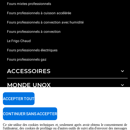
Fours mixtes professionnels
Fours professionnels à cuisson accélérée
Fours professionnels à convection avec humidité
Fours professionnels à convection
Le Frigo Chaud
Fours professionnels électriques
Fours professionnels gaz
ACCESSOIRES
MONDE UNOX
Tous les accessoires
Détergents pour lavage automatique
SUPPORT
ACCEPTER TOUT
Nos bureaux dans le monde
Détergents pour lavage manuel
Traitement de l'eau avec filtres à résine
Garantie Unox
CONTINUER SANS ACCEPTER
Traitement de l'eau par osmose inverse
Trouver les Revendeurs
Ce site utilise des cookies techniques et, seulement après avoir obtenu le consentement de
l'utilisateur, des cookies de profilage ou d'autres outils de suivi afin d'envoyer des messages