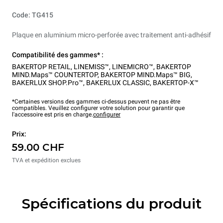
Code: TG415
Plaque en aluminium micro-perforée avec traitement anti-adhésif
Compatibilité des gammes* :
BAKERTOP RETAIL
,
LINEMISS™
,
LINEMICRO™
,
BAKERTOP
MIND.Maps™ COUNTERTOP
,
BAKERTOP MIND.Maps™ BIG
,
BAKERLUX SHOP.Pro™
,
BAKERLUX CLASSIC
,
BAKERTOP-X™
*Certaines versions des gammes ci-dessus peuvent ne pas être
compatibles. Veuillez configurer votre solution pour garantir que
l'accessoire est pris en charge.
configurer
Prix:
59.00 CHF
TVA et expédition exclues
Spécifications du produit