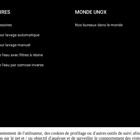
IRES
MONDE UNOX
ssoires
Nos bureaux dans le monde
our lavage automatique
our lavage manuel
l'eau avec filtres à résine
e l'eau par osmose inverse
sentement de l'utilisateur, des cookies de profilage ou d'autres outils de suivi af
ion sur le net et / ou objectif d'analyser et de surveiller le comportement des vi