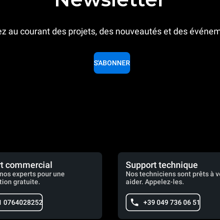
z au courant des projets, des nouveautés et des événe
S'ABONNER
t commercial
Support technique
nos experts pour une
Nos techniciens sont prêts à 
tion gratuite.
aider. Appelez-les.
1 0764028252
+39 049 736 06 51