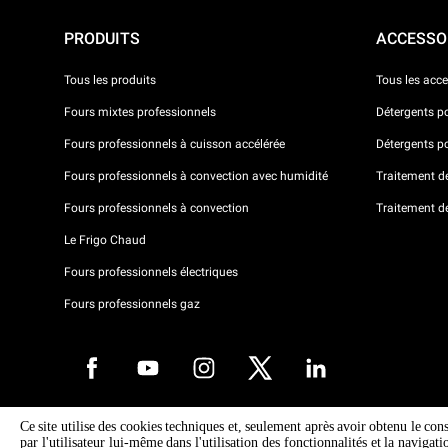
PRODUITS
ACCESSO
Tous les produits
Tous les acce
Fours mixtes professionnels
Détergents p
Fours professionnels à cuisson accélérée
Détergents p
Fours professionnels à convection avec humidité
Traitement de 
Fours professionnels à convection
Traitement d
Le Frigo Chaud
Fours professionnels électriques
Fours professionnels gaz
Ce site utilise des cookies techniques et, seulement après avoir obtenu le con
Droits d'auteurt 2026 UNOX SpA Tous droits réservés. Reg.Papova n °
par l'utilisateur lui-même dans l'utilisation des fonctionnalités et la navigat
04230750285 - REA Padova 372835 - Cap. 5.000.000 € iv - P.IVA / CF