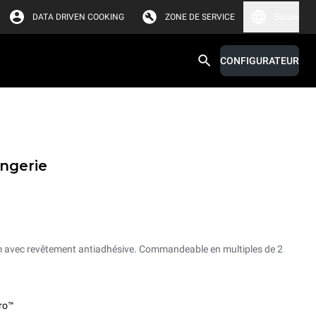
DATA DRIVEN COOKING
ZONE DE SERVICE
Suisse
CONFIGURATEUR
angerie
um avec revêtement antiadhésive. Commandeable en multiples de 2
ro™