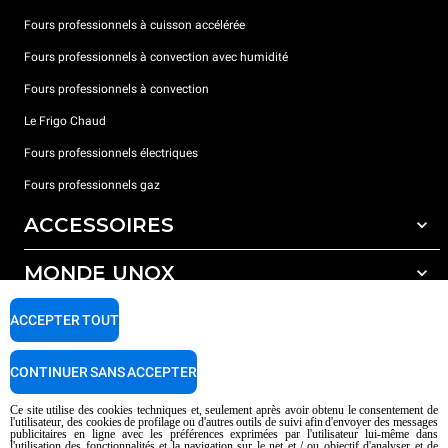
Fours professionnels à cuisson accélérée
Fours professionnels à convection avec humidité
Fours professionnels à convection
Le Frigo Chaud
Fours professionnels électriques
Fours professionnels gaz
ACCESSOIRES
MONDE UNOX
Tous les accessoires
Détergents pour lavage automatique
SUPPORT
ACCEPTER TOUT
Nos bureaux dans le monde
Détergents pour lavage manuel
Traitement de l'eau avec filtres à résine
Garantie Unox
CONTINUER SANS ACCEPTER
Traitement de l'eau par osmose inverse
Trouver les Revendeurs
Ce site utilise des cookies techniques et, seulement après avoir obtenu le consentement de
l'utilisateur, des cookies de profilage ou d'autres outils de suivi afin d'envoyer des messages
Trouver les Centres SAV
publicitaires en ligne avec les préférences exprimées par l'utilisateur lui-même dans
l'utilisation des fonctionnalités et la navigation sur le net et / ou objectif d'analyser et de