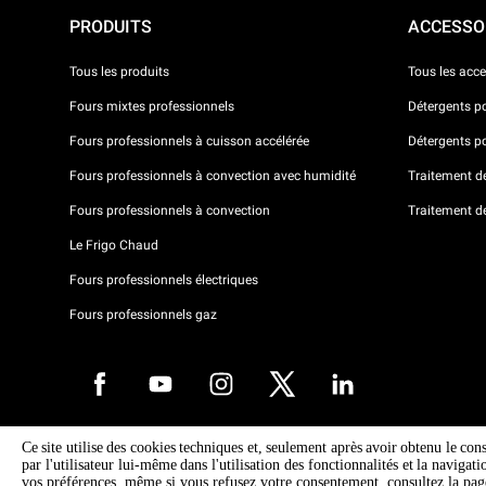
PRODUITS
ACCESSO
Tous les produits
Tous les acce
Fours mixtes professionnels
Détergents p
Fours professionnels à cuisson accélérée
Détergents p
Fours professionnels à convection avec humidité
Traitement de 
Fours professionnels à convection
Traitement d
Le Frigo Chaud
Fours professionnels électriques
Fours professionnels gaz
Ce site utilise des cookies techniques et, seulement après avoir obtenu le con
Droits d'auteurt 2026 UNOX SpA Tous droits réservés. Reg.Papova n °
par l'utilisateur lui-même dans l'utilisation des fonctionnalités et la navigat
04230750285 - REA Padova 372835 - Cap. 5.000.000 € iv - P.IVA / CF
vos préférences, même si vous refusez votre consentement, consultez la pa
04230750285 - IT WEEE Reg. No. IT08020000000377