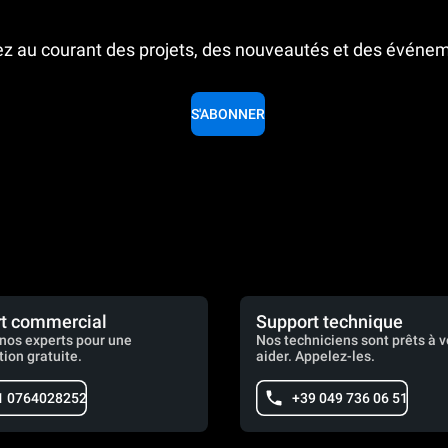
z au courant des projets, des nouveautés et des événe
S'ABONNER
t commercial
Support technique
nos experts pour une
Nos techniciens sont prêts à 
tion gratuite.
aider. Appelez-les.
1 0764028252
+39 049 736 06 51