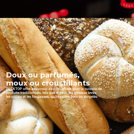
Doux ou parfumés,
moux ou croustillants
DECKTOP offre beaucoup de possibilités pour la cuisson de
produits traditionnels, tels que le pain, les gâteaux levés,
les pizzas et les fougasses, qu'ils soient frais ou surgelés.