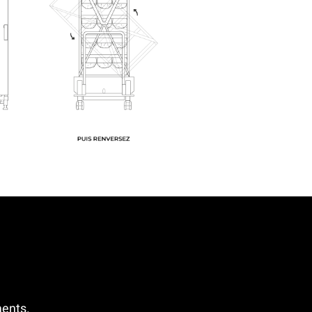
ments.