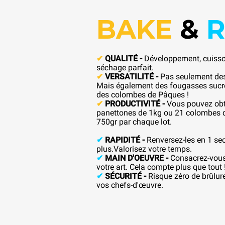
BAKE
&
R
✔
QUALITÉ -
Développement, cuisson
séchage parfait.
✔
VERSATILITÉ -
Pas seulement des
Mais également des fougasses sucré
des colombes de Pâques !
✔
PRODUCTIVITÉ -
Vous pouvez obt
panettones de 1kg ou 21 colombes 
750gr par chaque lot.
✔
RAPIDITÉ -
Renversez-les en 1 se
plus.Valorisez votre temps.
✔
MAIN D'OEUVRE -
Consacrez-vou
votre art. Cela compte plus que tout 
✔
SÉCURITÉ -
Risque zéro de brûlur
vos chefs-d'œuvre.