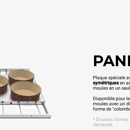
PAN
Plaque spéciale 
symétriques
en ac
moules en un seu
Disponible pour l
moules avec un d
forme de "colombe 
* D'autres formes
demande.