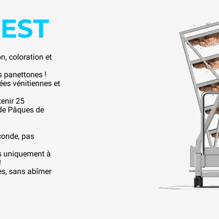
EST
, coloration et
 panettones !
es vénitiennes et
enir 25
de Pâques de
conde, pas
s uniquement à
!
es, sans abîmer