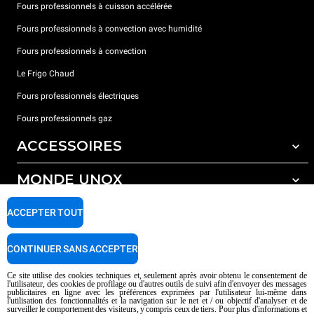
Fours professionnels à cuisson accélérée
Fours professionnels à convection avec humidité
Fours professionnels à convection
Le Frigo Chaud
Fours professionnels électriques
Fours professionnels gaz
ACCESSOIRES
MONDE UNOX
Tous les accessoires
Détergents pour lavage automatique
SUPPORT
ACCEPTER TOUT
Nos bureaux dans le monde
Détergents pour lavage manuel
Traitement de l'eau avec filtres à résine
Garantie Unox
CONTINUER SANS ACCEPTER
Traitement de l'eau par osmose inverse
Trouver les Revendeurs
Ce site utilise des cookies techniques et, seulement après avoir obtenu le consentement de
l'utilisateur, des cookies de profilage ou d'autres outils de suivi afin d'envoyer des messages
Trouver les Centres SAV
publicitaires en ligne avec les préférences exprimées par l'utilisateur lui-même dans
l'utilisation des fonctionnalités et la navigation sur le net et / ou objectif d'analyser et de
AI Content Disclaimer
Privacy policy
Cookie policy
surveiller le comportement des visiteurs, y compris ceux de tiers. Pour plus d'informations et