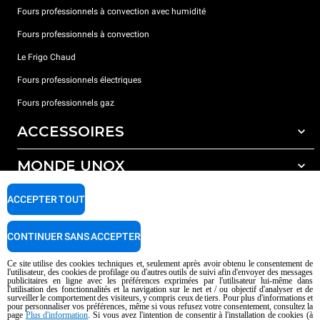
Fours professionnels à convection avec humidité
Fours professionnels à convection
Le Frigo Chaud
Fours professionnels électriques
Fours professionnels gaz
ACCESSOIRES
MONDE UNOX
Tous les accessoires
Détergents pour lavage automatique
SUPPORT
ACCEPTER TOUT
Nos bureaux dans le monde
Détergents pour lavage manuel
Traitement de l'eau avec filtres à résine
Garantie Unox
CONTINUER SANS ACCEPTER
Traitement de l'eau par osmose inverse
Trouver les Revendeurs
Ce site utilise des cookies techniques et, seulement après avoir obtenu le consentement de
l'utilisateur, des cookies de profilage ou d'autres outils de suivi afin d'envoyer des messages
Trouver les Centres SAV
publicitaires en ligne avec les préférences exprimées par l'utilisateur lui-même dans
l'utilisation des fonctionnalités et la navigation sur le net et / ou objectif d'analyser et de
AI Content Disclaimer
Privacy policy
Cookie policy
surveiller le comportement des visiteurs, y compris ceux de tiers. Pour plus d'informations et
pour personnaliser vos préférences, même si vous refusez votre consentement, consultez la
Droits d'auteurt 2026 UNOX SpA Tous droits réservés. Reg.Papova n °
page
Plus d'information
. Si vous avez l'intention de consentir à l'installation de cookies (à