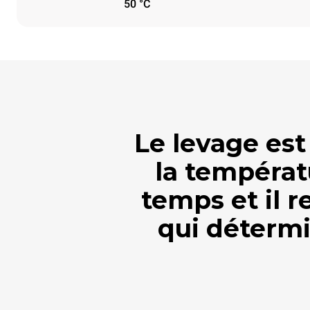
50 °C
Le levage est
la températ
temps et il 
qui détermi