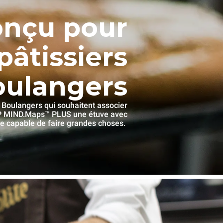
nçu pour
pâtissiers
oulangers
 Boulangers qui souhaitent associer
P MIND.Maps™ PLUS une étuve avec
e capable de faire grandes choses.