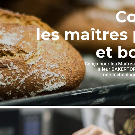
Co
les maîtres 
et b
Conçu pour les Maîtres
à leur BAKERTO
une technologi