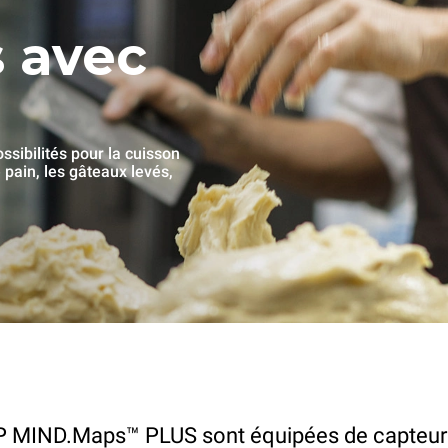
s avec
sibilités pour la cuisson
e pain, les gâteaux levés,
MIND.Maps™ PLUS sont équipées de capteurs p