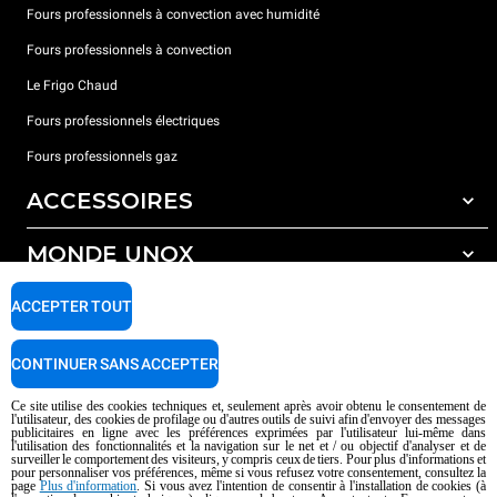
Fours professionnels à convection avec humidité
Fours professionnels à convection
Le Frigo Chaud
Fours professionnels électriques
Fours professionnels gaz
ACCESSOIRES
MONDE UNOX
Tous les accessoires
Détergents pour lavage automatique
SUPPORT
ACCEPTER TOUT
Nos bureaux dans le monde
Détergents pour lavage manuel
Traitement de l'eau avec filtres à résine
Garantie Unox
CONTINUER SANS ACCEPTER
Traitement de l'eau par osmose inverse
Trouver les Revendeurs
Ce site utilise des cookies techniques et, seulement après avoir obtenu le consentement de
l'utilisateur, des cookies de profilage ou d'autres outils de suivi afin d'envoyer des messages
Trouver les Centres SAV
publicitaires en ligne avec les préférences exprimées par l'utilisateur lui-même dans
l'utilisation des fonctionnalités et la navigation sur le net et / ou objectif d'analyser et de
AI Content Disclaimer
Privacy policy
Cookie policy
surveiller le comportement des visiteurs, y compris ceux de tiers. Pour plus d'informations et
pour personnaliser vos préférences, même si vous refusez votre consentement, consultez la
Droits d'auteurt 2026 UNOX SpA Tous droits réservés. Reg.Papova n °
page
Plus d'information
. Si vous avez l'intention de consentir à l'installation de cookies (à