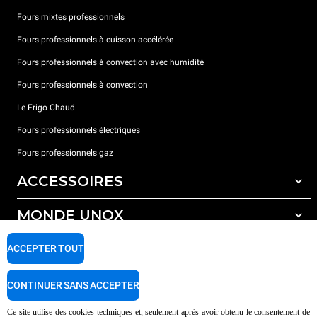
Fours mixtes professionnels
Fours professionnels à cuisson accélérée
Fours professionnels à convection avec humidité
Fours professionnels à convection
Le Frigo Chaud
Fours professionnels électriques
Fours professionnels gaz
ACCESSOIRES
MONDE UNOX
Tous les accessoires
Détergents pour lavage automatique
SUPPORT
ACCEPTER TOUT
Nos bureaux dans le monde
Détergents pour lavage manuel
Traitement de l'eau avec filtres à résine
Garantie Unox
CONTINUER SANS ACCEPTER
Traitement de l'eau par osmose inverse
Trouver les Revendeurs
Ce site utilise des cookies techniques et, seulement après avoir obtenu le consentement de