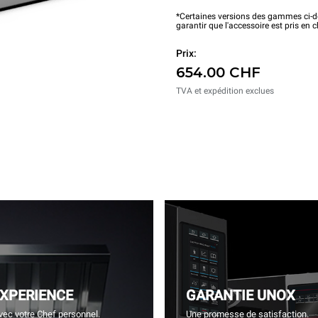
*Certaines versions des gammes ci-de
garantir que l'accessoire est pris en 
Prix:
654.00 CHF
TVA et expédition exclues
EXPERIENCE
GARANTIE UNOX
vec votre Chef personnel.
Une promesse de satisfaction.