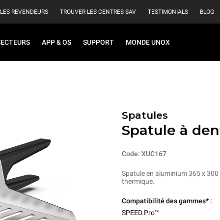
 LES REVENDEURS
TROUVER LES CENTRES SAV
TESTIMONIALS
BLOG
SECTEURS
APP & OS
SUPPORT
MONDE UNOX
Spatules
Spatule à den
Code: XUC167
Spatule en aluminium 365 x 300 
thermique.
Compatibilité des gammes* :
SPEED.Pro™