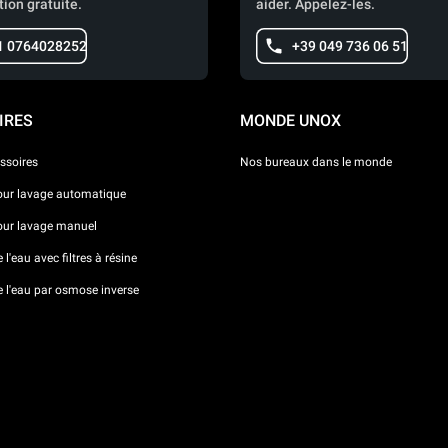
tion gratuite.
aider. Appelez-les.
1 0764028252
+39 049 736 06 51
IRES
MONDE UNOX
ssoires
Nos bureaux dans le monde
our lavage automatique
our lavage manuel
l'eau avec filtres à résine
e l'eau par osmose inverse