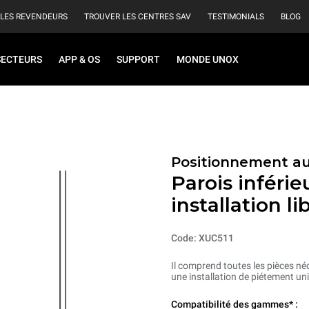
 LES REVENDEURS
TROUVER LES CENTRES SAV
TESTIMONIALS
BLOG
SECTEURS
APP & OS
SUPPORT
MONDE UNOX
Positionnement au
Parois inféri
installation li
Code: XUC511
Il comprend toutes les pièces né
une installation de piétement u
Compatibilité des gammes* :