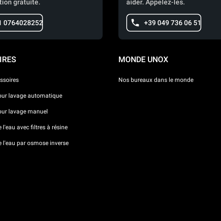
tion gratuite.
aider. Appelez-les.
1 0764028252
+39 049 736 06 51
IRES
MONDE UNOX
ssoires
Nos bureaux dans le monde
our lavage automatique
our lavage manuel
l'eau avec filtres à résine
e l'eau par osmose inverse