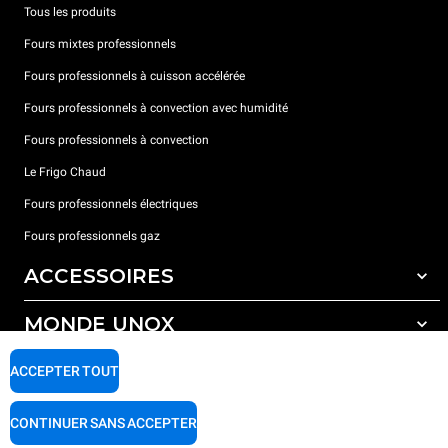
Tous les produits
Fours mixtes professionnels
Fours professionnels à cuisson accélérée
Fours professionnels à convection avec humidité
Fours professionnels à convection
Le Frigo Chaud
Fours professionnels électriques
Fours professionnels gaz
ACCESSOIRES
MONDE UNOX
Tous les accessoires
Détergents pour lavage automatique
SUPPORT
ACCEPTER TOUT
Nos bureaux dans le monde
Détergents pour lavage manuel
Traitement de l'eau avec filtres à résine
Garantie Unox
CONTINUER SANS ACCEPTER