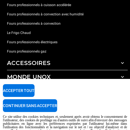
Fours professionnels à cuisson accélérée
Fours professionnels à convection avec humidité
Fours professionnels à convection
Le Frigo Chaud
Fours professionnels électriques
Fours professionnels gaz
ACCESSOIRES
MONDE UNOX
Tous les accessoires
Détergents pour lavage automatique
SUPPORT
ACCEPTER TOUT
Nos bureaux dans le monde
Détergents pour lavage manuel
Traitement de l'eau avec filtres à résine
Garantie Unox
CONTINUER SANS ACCEPTER
Traitement de l'eau par osmose inverse
Trouver les Revendeurs
Ce site utilise des cookies techniques et, seulement après avoir obtenu le consentement de
l'utilisateur, des cookies de profilage ou d'autres outils de suivi afin d'envoyer des messages
Trouver les Centres SAV
publicitaires en ligne avec les préférences exprimées par l'utilisateur lui-même dans
l'utilisation des fonctionnalités et la navigation sur le net et / ou objectif d'analyser et de
AI Content Disclaimer
Privacy policy
Cookie policy