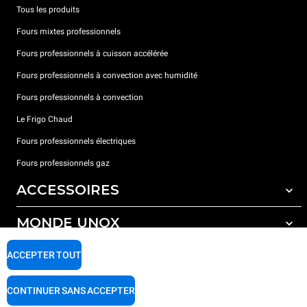
Tous les produits
Fours mixtes professionnels
Fours professionnels à cuisson accélérée
Fours professionnels à convection avec humidité
Fours professionnels à convection
Le Frigo Chaud
Fours professionnels électriques
Fours professionnels gaz
ACCESSOIRES
MONDE UNOX
Tous les accessoires
Détergents pour lavage automatique
SUPPORT
ACCEPTER TOUT
Nos bureaux dans le monde
Détergents pour lavage manuel
Traitement de l'eau avec filtres à résine
Garantie Unox
CONTINUER SANS ACCEPTER