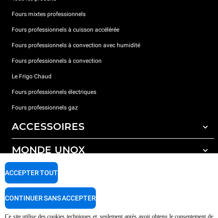
Fours mixtes professionnels
Fours professionnels à cuisson accélérée
Fours professionnels à convection avec humidité
Fours professionnels à convection
Le Frigo Chaud
Fours professionnels électriques
Fours professionnels gaz
ACCESSOIRES
MONDE UNOX
Tous les accessoires
Détergents pour lavage automatique
SUPPORT
ACCEPTER TOUT
Nos bureaux dans le monde
Détergents pour lavage manuel
Traitement de l'eau avec filtres à résine
Garantie Unox
CONTINUER SANS ACCEPTER
Traitement de l'eau par osmose inverse
Trouver les Revendeurs
Ce site utilise des cookies techniques et, seulement après avoir obtenu le consentement de