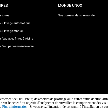
IRES
MONDE UNOX
ssoires
Nos bureaux dans le monde
our lavage automatique
our lavage manuel
l'eau avec filtres à résine
e l'eau par osmose inverse
sentement de l'utilisateur, des cookies de profilage ou d'autres outils de suivi af
ion sur le net et / ou objectif d'analyser et de surveiller le comportement des vi
ge
Plus d'information
. Si vous avez l'intention de consentir à l'installation de 