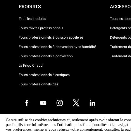
PRODUITS
ACCESSO
Tous les produits
Tous les acce
Fours mixtes professionnels
Détergents p
Fours professionnels à cuisson accélérée
Détergents p
Fours professionnels à convection avec humidité
Traitement de 
Fours professionnels à convection
Traitement d
Le Frigo Chaud
Fours professionnels électriques
Fours professionnels gaz
Ce site utilise des cookies techniques et, seulement après avoir obtenu le con
Droits d'auteurt 2026 UNOX SpA Tous droits réservés. Reg.Papova n °
par l'utilisateur lui-même dans l'utilisation des fonctionnalités et la navigat
04230750285 - REA Padova 372835 - Cap. 5.000.000 € iv - P.IVA / CF
vos préférences, même si vous refusez votre consentement, consultez la pa
04230750285 - IT WEEE Reg. No. IT08020000000377