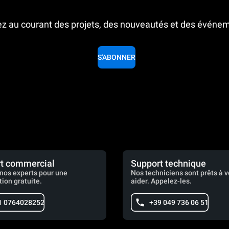
z au courant des projets, des nouveautés et des événe
S'ABONNER
t commercial
Support technique
nos experts pour une
Nos techniciens sont prêts à 
tion gratuite.
aider. Appelez-les.
1 0764028252
+39 049 736 06 51