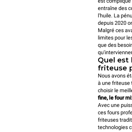
est compliqué p
entraîne des c
l'huile. La pé
depuis 2020 ont
Malgré ces ava
limites pour le
que des besoin
qu'intervienne
Quel est 
friteuse 
Nous avons éta
à une friteuse
choisir le mei
fine, le four
Avec une puiss
ces fours prof
friteuses trad
technologies