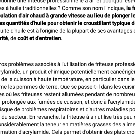
onne une friteuse professionnelle à air et pourquoi est-e
ses à huile traditionnelles ? Comme son nom l'indique,
la f
rculation d'air chaud à grande vitesse au lieu de plonger 
 quantités d'huile pour obtenir le croustillant typique de
éduite d'huile est à l'origine de la plupart de ses avantage
rité
, de
coût et d'entretien
.
ros problèmes associés à l'utilisation de friteuse professi
rylamide, un produit chimique potentiellement cancérigè
 de la cuisson à haute température, en particulier dans l
e les pommes de terre. Que se passe-t-il dans les cuisi
es où les friteuses restent allumées pendant de nombre
 prolongée aux fumées de cuisson, et donc à l'acrylamid
isque de problèmes respiratoires et d'autres maladies po
du secteur. En revanche, la friteuse à air utilise très peu 
considérablement la teneur en matières grasses des alim
rmation d'acrylamide. Cela permet d'obtenir des plats crou