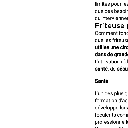
limites pour le
que des besoin
qu'intervienne
Friteuse 
Comment foncti
que les friteu
utilise une ci
dans de grandes
L'utilisation r
santé
, de
sécu
Santé
L'un des plus g
formation d'ac
développe lors
féculents comm
professionnell