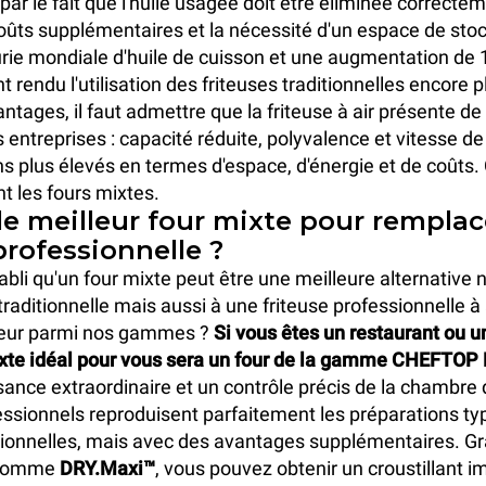
ar le fait que l'huile usagée doit être éliminée correctem
oûts supplémentaires et la nécessité d'un espace de sto
nurie mondiale d'huile de cuisson et une augmentation de
 rendu l'utilisation des friteuses traditionnelles encore p
ntages, il faut admettre que la friteuse à air présente 
s entreprises : capacité réduite, polyvalence et vitesse de
s plus élevés en termes d'espace, d'énergie et de coûts. 
nt les fours mixtes.
le meilleur four mixte pour remplac
professionnelle ?
bli qu'un four mixte peut être une meilleure alternative
 traditionnelle mais aussi à une friteuse professionnelle 
lleur parmi nos gammes ?
Si vous êtes un restaurant ou u
 mixte idéal pour vous sera un four de la gamme CHEFT
ance extraordinaire et un contrôle précis de la chambre 
essionnels reproduisent parfaitement les préparations ty
itionnelles, mais avec des avantages supplémentaires. G
 comme
DRY.Maxi™
, vous pouvez obtenir un croustillant 