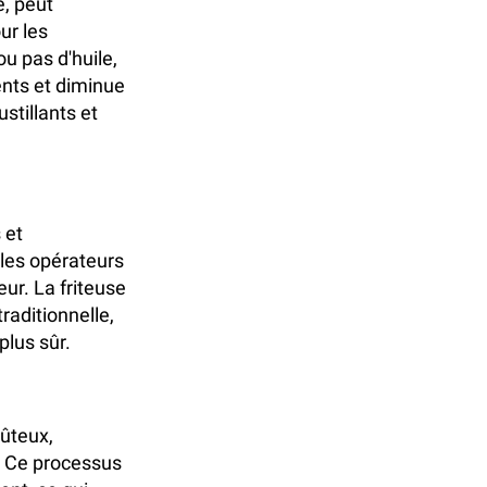
e, peut
ur les
ou pas d'huile,
ents et diminue
stillants et
 et
les opérateurs
ur. La friteuse
raditionnelle,
plus sûr.
oûteux,
. Ce processus