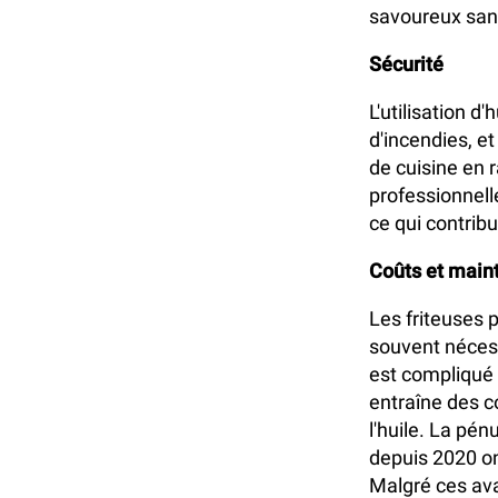
savoureux san
Sécurité
L'utilisation 
d'incendies, e
de cuisine en 
professionnelle
ce qui contrib
Coûts et main
Les friteuses 
souvent nécess
est compliqué p
entraîne des c
l'huile. La pé
depuis 2020 ont
Malgré ces ava