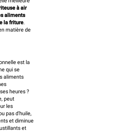
lle meilleure
riteuse à air
les aliments
 la friture
.
s en matière de
onnelle est la
ne qui se
es aliments
nes
uses heures ?
e, peut
ur les
ou pas d'huile,
ents et diminue
stillants et