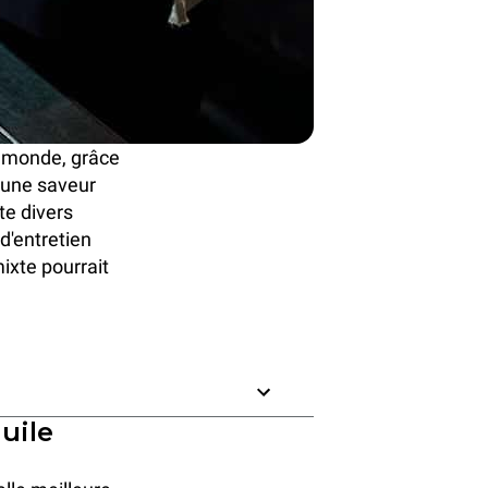
e monde, grâce
t une saveur
te divers
 d'entretien
 mixte pourrait
huile