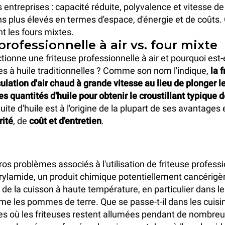
s entreprises : capacité réduite, polyvalence et vitesse de
s plus élevés en termes d'espace, d'énergie et de coûts. 
nt les fours mixtes.
professionnelle à air vs. four mixte
onne une friteuse professionnelle à air et pourquoi est-e
ses à huile traditionnelles ? Comme son nom l'indique,
la f
rculation d'air chaud à grande vitesse au lieu de plonger 
 quantités d'huile pour obtenir le croustillant typique de
éduite d'huile est à l'origine de la plupart de ses avantage
rité
, de
coût et d'entretien
.
ros problèmes associés à l'utilisation de friteuse professi
rylamide, un produit chimique potentiellement cancérigè
 de la cuisson à haute température, en particulier dans l
e les pommes de terre. Que se passe-t-il dans les cuisi
es où les friteuses restent allumées pendant de nombre