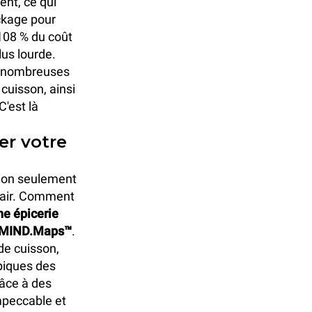
ent, ce qui
ckage pour
 108 % du coût
lus lourde.
de nombreuses
 cuisson, ainsi
C'est là
er votre
 non seulement
à air. Comment
ne épicerie
OP MIND.Maps™
.
de cuisson,
piques des
râce à des
impeccable et