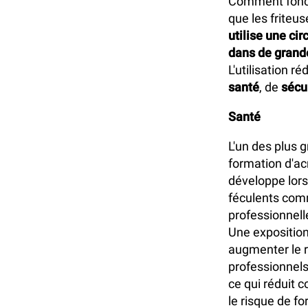
Comment foncti
que les friteu
utilise une ci
dans de grandes
L'utilisation r
santé
, de
sécu
Santé
L'un des plus g
formation d'ac
développe lors
féculents comm
professionnell
Une exposition
augmenter le r
professionnels 
ce qui réduit 
le risque de fo