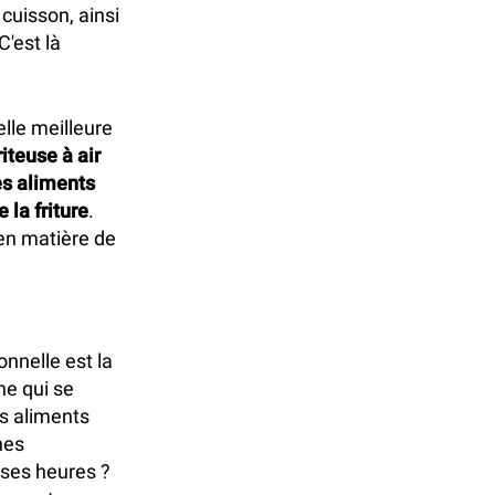
 cuisson, ainsi
C'est là
lle meilleure
riteuse à air
les aliments
 la friture
.
s en matière de
onnelle est la
ne qui se
es aliments
nes
uses heures ?