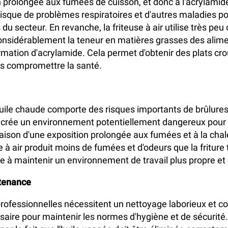
 prolongée aux fumées de cuisson, et donc à l'acrylamid
isque de problèmes respiratoires et d'autres maladies po
du secteur. En revanche, la friteuse à air utilise très peu 
considérablement la teneur en matières grasses des alim
rmation d'acrylamide. Cela permet d'obtenir des plats crou
s compromettre la santé.
d'huile chaude comporte des risques importants de brûlures
t crée un environnement potentiellement dangereux pour 
raison d'une exposition prolongée aux fumées et à la chale
 à air produit moins de fumées et d'odeurs que la friture t
ue à maintenir un environnement de travail plus propre et 
tenance
professionnelles nécessitent un nettoyage laborieux et c
aire pour maintenir les normes d'hygiène et de sécurité