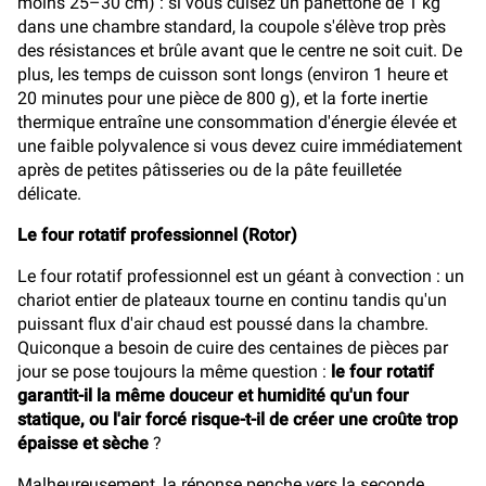
moins 25–30 cm) : si vous cuisez un panettone de 1 kg
dans une chambre standard, la coupole s'élève trop près
des résistances et brûle avant que le centre ne soit cuit. De
plus, les temps de cuisson sont longs (environ 1 heure et
20 minutes pour une pièce de 800 g), et la forte inertie
thermique entraîne une consommation d'énergie élevée et
une faible polyvalence si vous devez cuire immédiatement
après de petites pâtisseries ou de la pâte feuilletée
délicate.
Le four rotatif professionnel (Rotor)
Le four rotatif professionnel est un géant à convection : un
chariot entier de plateaux tourne en continu tandis qu'un
puissant flux d'air chaud est poussé dans la chambre.
Quiconque a besoin de cuire des centaines de pièces par
jour se pose toujours la même question :
le four rotatif
garantit-il la même douceur et humidité qu'un four
statique, ou l'air forcé risque-t-il de créer une croûte trop
épaisse et sèche
?
Malheureusement, la réponse penche vers la seconde