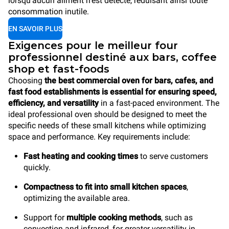
lorsqu’aucun aliment n’est détecté, réduisant ainsi toute
consommation inutile.
EN SAVOIR PLUS
Exigences pour le meilleur four
professionnel destiné aux bars, coffee
shop et fast-foods
Choosing
the best commercial oven for bars, cafes, and
fast food establishments is essential for ensuring speed,
efficiency, and versatility
in a fast-paced environment. The
ideal professional oven should be designed to meet the
specific needs of these small kitchens while optimizing
space and performance. Key requirements include:
Fast heating and cooking times
to serve customers
quickly.
Compactness to fit into small kitchen spaces
,
optimizing the available area.
Support for
multiple cooking methods
, such as
convection and infrared, for greater versatility in