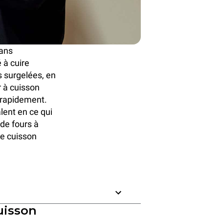
dans
 à cuire
s surgelées, en
r à cuisson
s rapidement.
lent en ce qui
 de fours à
de cuisson
uisson