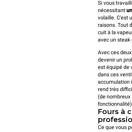
Si vous travai
nécessitant
un
volaille. C'est
raisons. Tout 
cuit à la vape
avec un steak 
Avec ces deux 
devenir un pro
est équipé de v
dans ces vent
accumulation i
rend très diffi
(de nombreux f
fonctionnalité)
Fours à c
professi
Ce que vous po