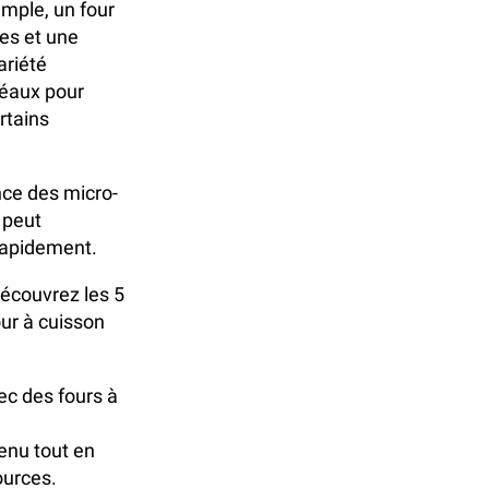
emple, un four
des et une
ariété
déaux pour
rtains
nce des micro-
 peut
rapidement.
Découvrez les 5
our à cuisson
ec des fours à
enu tout en
ources.