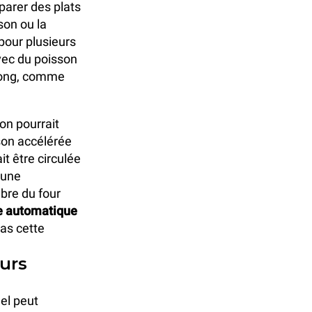
parer des plats
sson ou la
 pour plusieurs
ec du poisson
 long, comme
on pourrait
son accélérée
it être circulée
 une
mbre du four
e automatique
as cette
ours
el peut