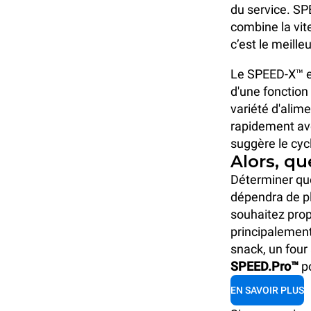
du service. SPE
combine la vit
c’est le meille
Le SPEED-X™ es
d'une fonction
variété d'alime
rapidement ave
suggère le cyc
Alors, qu
Déterminer que
dépendra de pl
souhaitez prop
principalement
snack, un four
SPEED.Pro™
po
EN SAVOIR PLUS