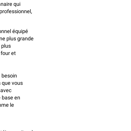
nnaire qui
 professionnel,
ionnel équipé
une plus grande
 plus
four et
a besoin
s que vous
 avec
e base en
omme le