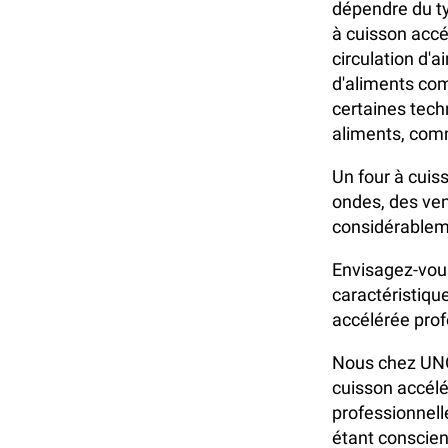
dépendre du ty
à cuisson accé
circulation d'a
d'aliments com
certaines techn
aliments, comm
Un four à cuis
ondes, des ven
considérableme
Envisagez-vous
caractéristique
accélérée prof
Nous chez UNOX
cuisson accélé
professionnell
étant conscien