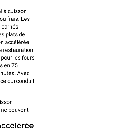
l à cuisson
ou frais. Les
s carnés
es plats de
on accélérée
e restauration
 pour les fours
és en 75
inutes. Avec
 ce qui conduit
uisson
s ne peuvent
accélérée