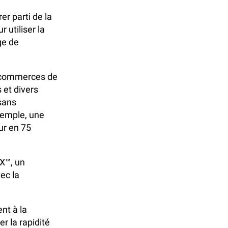
er parti de la
utiliser la
ge de
es commerces de
 et divers
sans
xemple, une
ur en 75
-X™, un
ec la
nt à la
r la rapidité