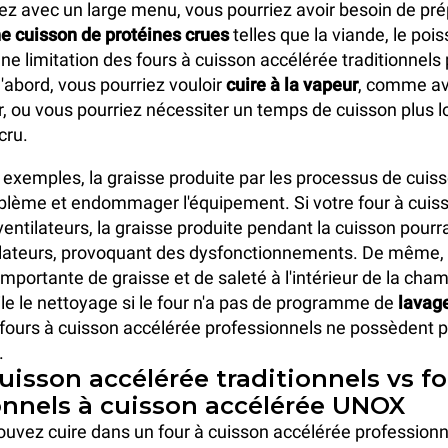
llez avec un large menu, vous pourriez avoir besoin de pré
e cuisson de protéines crues
telles que la viande, le poi
 une limitation des fours à cuisson accélérée traditionnels
d'abord, vous pourriez vouloir
cuire à la vapeur
, comme av
ur, ou vous pourriez nécessiter un temps de cuisson plus
cru.
exemples, la graisse produite par les processus de cuiss
blème et endommager l'équipement. Si votre four à cuis
entilateurs, la graisse produite pendant la cuisson pourra
ilateurs, provoquant des dysfonctionnements. De même,
mportante de graisse et de saleté à l'intérieur de la cha
cile le nettoyage si le four n'a pas de programme de
lavag
ours à cuisson accélérée professionnels ne possèdent p
.
uisson accélérée traditionnels vs f
onnels à cuisson accélérée UNOX
uvez cuire dans un four à cuisson accélérée professionn