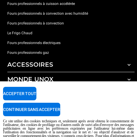
Fours professionnels à cuisson accélérée
Fours professionnels à convection avec humidité
Fours professionnels à convection
Le Frigo Chaud
Fours professionnels électriques
Fours professionnels gaz
ACCESSOIRES
MONDE UNOX
Tous les accessoires
Détergents pour lavage automatique
SUPPORT
ACCEPTER TOUT
Nos bureaux dans le monde
Détergents pour lavage manuel
Traitement de l'eau avec filtres à résine
Garantie Unox
CONTINUER SANS ACCEPTER
Traitement de l'eau par osmose inverse
Trouver les Revendeurs
Ce site utilise des cookies techniques et, seulement après avoir obtenu le consentement de
l'utilisateur, des cookies de profilage ou d'autres outils de suivi afin d'envoyer des messages
Trouver les Centres SAV
publicitaires en ligne avec les préférences exprimées par l'utilisateur lui-même dans
l'utilisation des fonctionnalités et la navigation sur le net et / ou objectif d'analyser et de
AI Content Disclaimer
Privacy policy
Cookie policy
surveiller le comportement des visiteurs, y compris ceux de tiers. Pour plus d'informations et