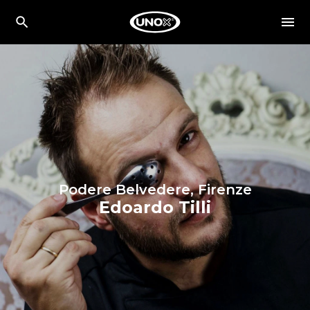
Podere Belvedere, Firenze
Edoardo Tilli