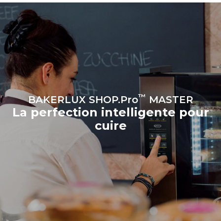
renouvelables.
Greenhouse
Gas Protocol
Estimation calculée sur la base
d'une utilisation quotidienne du
four (300 jours/an) :
8 demi-charges de
croissants
™
BAKERLUX SHOP.Pro
MASTER
La perfection intelligente pour
cuire