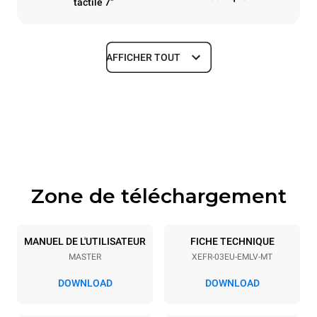
tactile 7"
AFFICHER TOUT
Dimensions
Largeur
Profondeur
800 mm
811 mm
Hauteur
Poids
427 mm
46 kg
Zone de téléchargement
Caractéristiques de la plaque
Nombre de plaques
Taille de la plaque
3
600x400
MANUEL DE L'UTILISATEUR
FICHE TECHNIQUE
MASTER
XEFR-03EU-EMLV-MT
Espace entre les plaques
75 mm
DOWNLOAD
DOWNLOAD