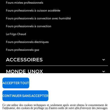
Fours mixtes professionnels
Fours professionnels à cuisson accélérée
Fours professionnels à convection avec humidité
Fours professionnels à convection
Le Frigo Chaud
Fours professionnels électriques
Fours professionnels gaz
ACCESSOIRES
MONDE UNOX
Tous les accessoires
Détergents pour lavage automatique
SUPPORT
ACCEPTER TOUT
Nos bureaux dans le monde
Détergents pour lavage manuel
Traitement de l'eau avec filtres à résine
Garantie Unox
CONTINUER SANS ACCEPTER
Traitement de l'eau par osmose inverse
Trouver les Revendeurs
Ce site utilise des cookies techniques et, seulement après avoir obtenu le consentement de
l'utilisateur, des cookies de profilage ou d'autres outils de suivi afin d'envoyer des messages