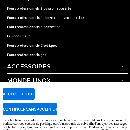
Fours professionnels à cuisson accélérée
Fours professionnels à convection avec humidité
Fours professionnels à convection
Le Frigo Chaud
Fours professionnels électriques
Fours professionnels gaz
ACCESSOIRES
MONDE UNOX
Tous les accessoires
Détergents pour lavage automatique
SUPPORT
ACCEPTER TOUT
Nos bureaux dans le monde
Détergents pour lavage manuel
Traitement de l'eau avec filtres à résine
Garantie Unox
CONTINUER SANS ACCEPTER
Traitement de l'eau par osmose inverse
Trouver les Revendeurs
Ce site utilise des cookies techniques et, seulement après avoir obtenu le consentement de
l'utilisateur, des cookies de profilage ou d'autres outils de suivi afin d'envoyer des messages
Trouver les Centres SAV
publicitaires en ligne avec les préférences exprimées par l'utilisateur lui-même dans