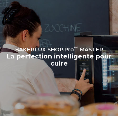
Gas Protocol
Estimation calculée sur la base
d'une utilisation quotidienne du
four (300 jours/an) :
8 demi-charges de
croissants
™
BAKERLUX SHOP.Pro
MASTER
La perfection intelligente pour
cuire