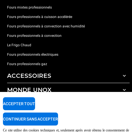
Fours mixtes professionnels
Fours professionnels à cuisson accélérée
Fours professionnels à convection avec humidité
Fours professionnels à convection
Le Frigo Chaud
Fours professionnels électriques
Fours professionnels gaz
ACCESSOIRES
MONDE UNOX
Tous les accessoires
Détergents pour lavage automatique
SUPPORT
ACCEPTER TOUT
Nos bureaux dans le monde
Détergents pour lavage manuel
Traitement de l'eau avec filtres à résine
Garantie Unox
CONTINUER SANS ACCEPTER
Traitement de l'eau par osmose inverse
Trouver les Revendeurs
Ce site utilise des cookies techniques et, seulement après avoir obtenu le consentement de