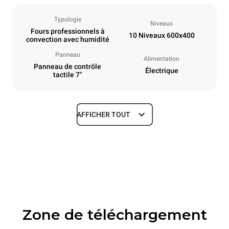
Typologie
Niveaux
Fours professionnels à
10 Niveaux 600x400
convection avec humidité
Panneau
Alimentation
Panneau de contrôle
Électrique
tactile 7"
AFFICHER TOUT
Dimensions
Largeur
Profondeur
800 mm
811 mm
Hauteur
Poids
952 mm
96 kg
Zone de téléchargement
Caractéristiques de la plaque