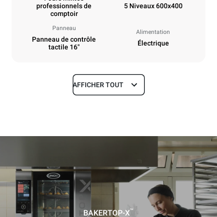
professionnels de
5 Niveaux 600x400
comptoir
Panneau
Alimentation
Panneau de contrôle
Électrique
tactile 16"
AFFICHER TOUT
Dimensions
Largeur
Profondeur
860 mm
1018 mm
Hauteur
Poids
789 mm
100 kg
Caractéristiques de la plaque
Nombre de plaques
Taille de la plaque
5
600x400
™
BAKERTOP-X