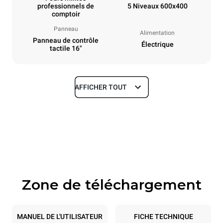
professionnels de
5 Niveaux 600x400
comptoir
Panneau
Alimentation
Panneau de contrôle
Électrique
tactile 16"
AFFICHER TOUT
Dimensions
Largeur
Profondeur
860 mm
1018 mm
Hauteur
Poids
789 mm
100 kg
Zone de téléchargement
Caractéristiques de la plaque
Nombre de plaques
Taille de la plaque
5
600x400
MANUEL DE L'UTILISATEUR
FICHE TECHNIQUE