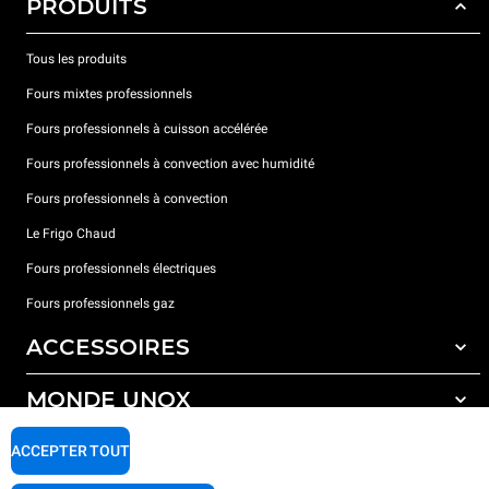
PRODUITS
Tous les produits
Fours mixtes professionnels
Fours professionnels à cuisson accélérée
Fours professionnels à convection avec humidité
Fours professionnels à convection
Le Frigo Chaud
Fours professionnels électriques
Fours professionnels gaz
ACCESSOIRES
MONDE UNOX
Tous les accessoires
Détergents pour lavage automatique
SUPPORT
ACCEPTER TOUT
Nos bureaux dans le monde
Détergents pour lavage manuel