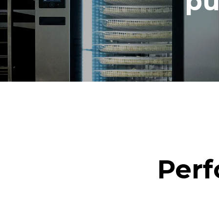
pu
Perf