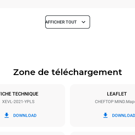
AFFICHER TOUT
Profondeur
1164 mm
Zone de téléchargement
aques
Taille de la plaque
GN 2/1
FICHE TECHNIQUE
LEAFLET
XEVL-2021-YPLS
CHEFTOP MIND.Map
Énergie électrique
N~
65 kW
DOWNLOAD
DOWNLOA
S