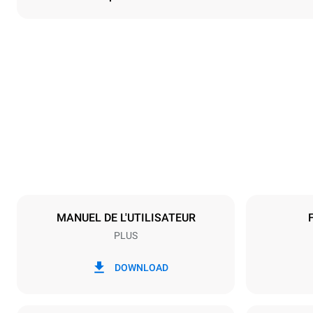
Dimensions
Largeur
892 mm
Poids
339 kg
Caractéristiques de la plaque
Nombre de pl
20
MANUEL DE L'UTILISATEUR
PLUS
Alimentation
Tension
380-415V 3
DOWNLOAD
Type de prise
NON INCLU