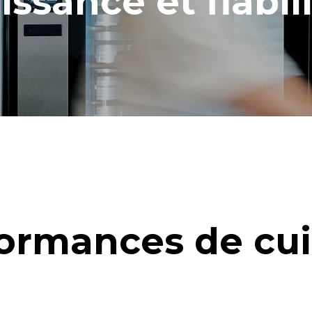
issance et fiabili
ormances de cu