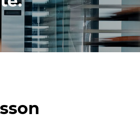
té.
isson