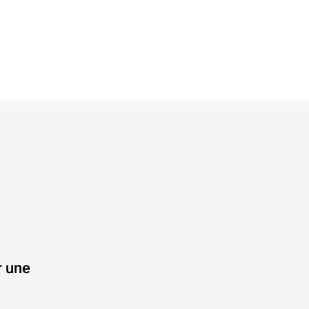
r une
.