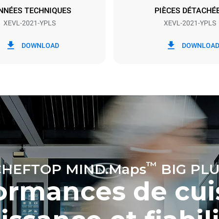
NNÉES TECHNIQUES
PIÈCES DÉTACHÉ
XEVL-2021-YPLS
XEVL-2021-YPLS
ion en kWh
Émissions de CO2
DOWNLOAD
DOWNLOA
jour
0 Kg CO2/jour
L'estimation inclut uniquemen
émissions directes produites p
Les émissions indirectes dép
réseau énergétique auquel il 
ces dernières peuvent être é
choisissant d'acheter de l'éne
à partir de sources renouvela
calculée sur la base des nettoyages
res suivants (52 semaines/an) :
ges longs
™
CHEFTOP MIND.Maps
BIG PLU
ormances de cui