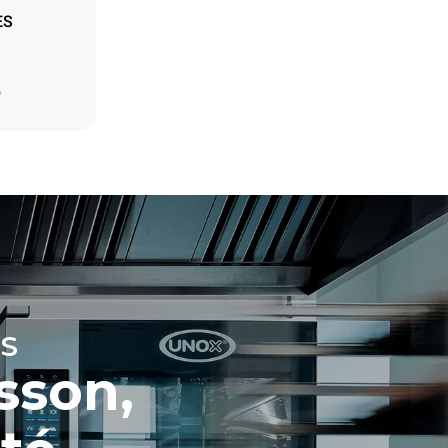
ES
Estimation calculée sur la base d'une utilisation
quotidienne du four (365 jours/an) :
D
6 pleines charges de poulets rôtis
6 pleines charges de cuissons vapeur
t les
ar le four.
endent du
est connecté;
liminées en
rgie produite
bles.
S
sson,