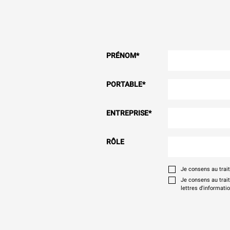
PRÉNOM
*
PORTABLE
*
ENTREPRISE
*
RÔLE
Je consens au tra
Je consens au trai
lettres d'informati