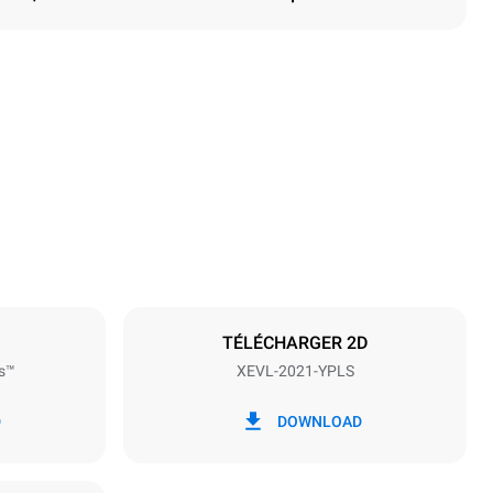
Hauteur
1875 mm
Espace entre les plaques
67 mm
TÉLÉCHARGER 2D
s™
XEVL-2021-YPLS
Fréquence
50 / 60 Hz
D
DOWNLOAD