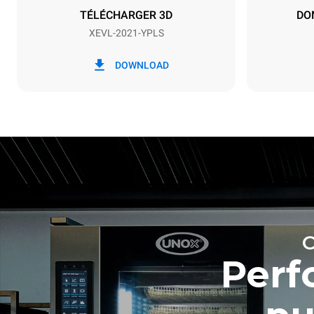
TÉLÉCHARGER 3D
DO
XEVL-2021-YPLS
*
Consommation en kwh et émissions de
Consommat
co2
DOWNLOAD
308 kWh/
Estimation 
hebdomadai
7 nettoya
Perf