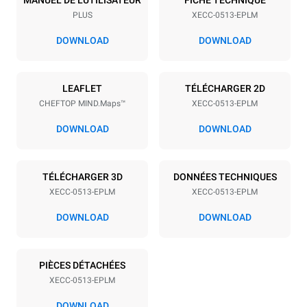
PLUS
XECC-0513-EPLM
Espace entre les plaques
67 mm
DOWNLOAD
DOWNLOAD
Alimentation
LEAFLET
TÉLÉCHARGER 2D
CHEFTOP MIND.Maps™
XECC-0513-EPLM
Tension
Énergie électrique
380-415V 3N~ / 220-240V
9,4 kW / 9,4 kW / 9,4 kW
DOWNLOAD
DOWNLOAD
3~ / 220-240V 1N~
Fréquence
Type de prise
50 / 60 Hz
X | ✓
TÉLÉCHARGER 3D
DONNÉES TECHNIQUES
XECC-0513-EPLM
XECC-0513-EPLM
DOWNLOAD
DOWNLOAD
*
Consommation en kwh et émissions de co2
Consommation en kWh
Émissions de CO2
PIÈCES DÉTACHÉES
21,6 kWh/jour
0 Kg CO2/jour
L'estimation inclut
XECC-0513-EPLM
uniquement les émissions
directes produites par le
DOWNLOAD