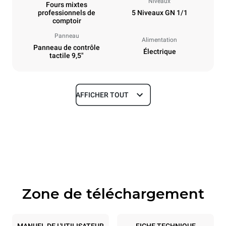
Niveaux
Fours mixtes
professionnels de
5 Niveaux GN 1/1
comptoir
Panneau
Alimentation
Panneau de contrôle
Électrique
tactile 9,5"
AFFICHER TOUT
Dimensions
Largeur
Profondeur
535 mm
872 mm
Hauteur
Poids
649 mm
68 kg
Zone de téléchargement
Caractéristiques de la plaque
Nombre de plaques
Taille de la plaque
5
GN 1/1
MANUEL DE L'UTILISATEUR
FICHE TECHNIQUE