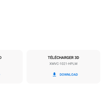
Hauteur
1162 mm
Espace entre les plaques
77 mm
D
TÉLÉCHARGER 3D
XMVC-1021-HPLM
Fréquence
50 / 60 Hz
D
DOWNLOAD