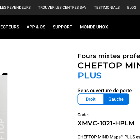
 LES REVENDEURS
TROUVER LES CENTRES SAV
TESTIMONIALS
BLOG
SECTEURS
APP & OS
SUPPORT
MONDE UNOX
Fours mixtes prof
CHEFTOP MI
PLUS
Sens ouverture de porte
Droit
Gauche
Code:
XMVC-1021-HPLM
CHEFTOP MIND.Maps™ PLUS est le fo