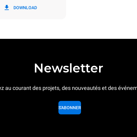
ion en kWh
Émissions de CO2
DOWNLOAD
/jour
0 Kg CO2/jour
L'estimation inclut uniquemen
émissions directes produites p
Les émissions indirectes dép
réseau énergétique auquel il 
ces dernières peuvent être é
choisissant d'acheter de l'éne
à partir de sources renouvela
Newsletter
z au courant des projets, des nouveautés et des événe
S'ABONNER