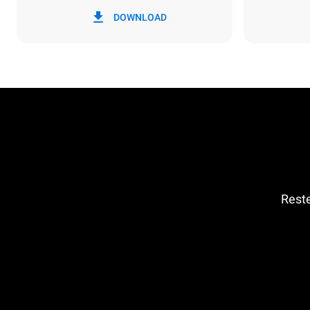
*
Consommation en kwh et émissions de
Consommat
co2
DOWNLOAD
134,1 kWh
Reste