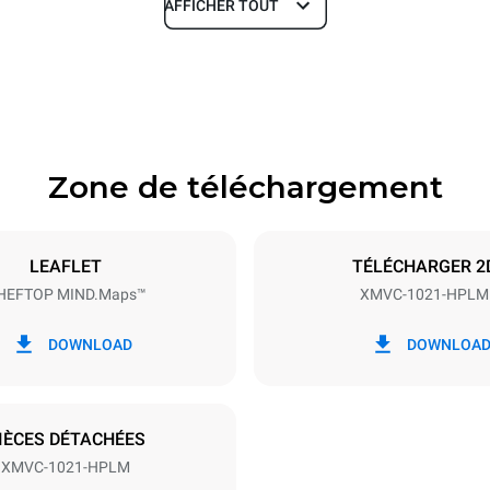
AFFICHER TOUT
Profondeur
1145 mm
Zone de téléchargement
aques
Taille de la plaque
GN 2/1
LEAFLET
TÉLÉCHARGER 2
HEFTOP MIND.Maps™
XMVC-1021-HPLM
Énergie électrique
80V 3~
27.5-33 kW
DOWNLOAD
DOWNLOA
S
IÈCES DÉTACHÉES
XMVC-1021-HPLM