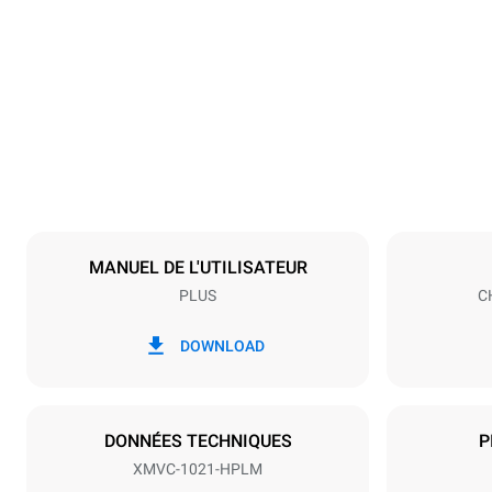
Dimensions
Largeur
860 mm
Poids
170 kg
Caractéristiques de la plaque
Nombre de pl
10
MANUEL DE L'UTILISATEUR
PLUS
C
Alimentation
Tension
440V 3~ / 4
DOWNLOAD
Type de prise
NON INCLU
DONNÉES TECHNIQUES
P
XMVC-1021-HPLM