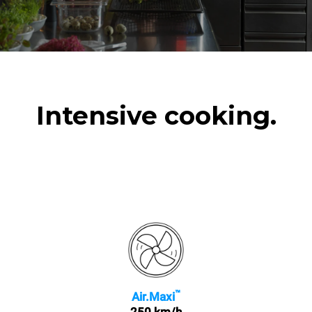
Intensive cooking.
™
Air.Maxi
250 km/h