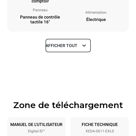
comptoir
Panneau
Alimentation
Panneau de contrôle
Électrique
tactile 16"
AFFICHER TOUT
Dimensions
Largeur
Profondeur
750 mm
841 mm
Hauteur
Poids
789 mm
114 kg
Zone de téléchargement
Caractéristiques de la plaque
Nombre de plaques
Taille de la plaque
6
GN 1/1
MANUEL DE L'UTILISATEUR
FICHE TECHNIQUE
Digital.ID™
XEDA-0611-EXLS
Espace entre les plaques