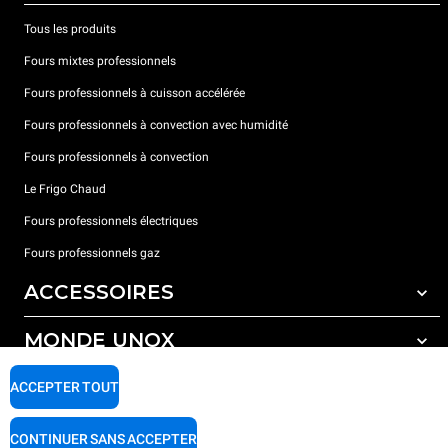
Tous les produits
Fours mixtes professionnels
Fours professionnels à cuisson accélérée
Fours professionnels à convection avec humidité
Fours professionnels à convection
Le Frigo Chaud
Fours professionnels électriques
Fours professionnels gaz
ACCESSOIRES
MONDE UNOX
Tous les accessoires
Détergents pour lavage automatique
SUPPORT
ACCEPTER TOUT
Nos bureaux dans le monde
Détergents pour lavage manuel
Traitement de l'eau avec filtres à résine
Garantie Unox
CONTINUER SANS ACCEPTER