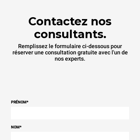
indirectes dépendent du
réseau énergétique auquel
il est connecté; ces
Contactez nos
dernières peuvent être
éliminées en choisissant
d'acheter de l'énergie
consultants.
produite à partir de sources
renouvelables.
Greenhouse
Gas Protocol
Remplissez le formulaire ci-dessous pour
réserver une consultation gratuite avec l'un de
nos experts.
PRÉNOM
*
NOM
*