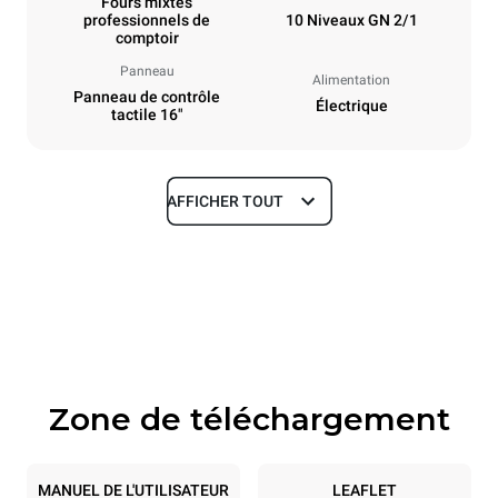
Fours mixtes
professionnels de
10 Niveaux GN 2/1
comptoir
Panneau
Alimentation
Panneau de contrôle
Électrique
tactile 16"
AFFICHER TOUT
Dimensions
Largeur
Profondeur
860 mm
1180 mm
Hauteur
Poids
1219 mm
207 kg
Zone de téléchargement
Caractéristiques de la plaque
Nombre de plaques
Taille de la plaque
10
GN 2/1
MANUEL DE L'UTILISATEUR
LEAFLET