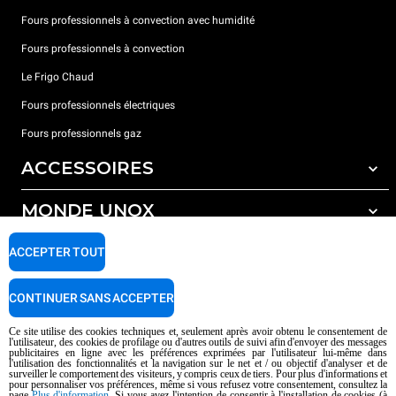
Fours professionnels à convection avec humidité
Fours professionnels à convection
Le Frigo Chaud
Fours professionnels électriques
Fours professionnels gaz
ACCESSOIRES
MONDE UNOX
Tous les accessoires
Détergents pour lavage automatique
SUPPORT
ACCEPTER TOUT
Nos bureaux dans le monde
Détergents pour lavage manuel
Traitement de l'eau avec filtres à résine
Garantie Unox
CONTINUER SANS ACCEPTER
Traitement de l'eau par osmose inverse
Trouver les Revendeurs
Ce site utilise des cookies techniques et, seulement après avoir obtenu le consentement de
l'utilisateur, des cookies de profilage ou d'autres outils de suivi afin d'envoyer des messages
Trouver les Centres SAV
publicitaires en ligne avec les préférences exprimées par l'utilisateur lui-même dans
l'utilisation des fonctionnalités et la navigation sur le net et / ou objectif d'analyser et de
AI Content Disclaimer
Privacy policy
Cookie policy
surveiller le comportement des visiteurs, y compris ceux de tiers. Pour plus d'informations et
pour personnaliser vos préférences, même si vous refusez votre consentement, consultez la
Droits d'auteurt 2026 UNOX SpA Tous droits réservés. Reg.Papova n °
page
Plus d'information
. Si vous avez l'intention de consentir à l'installation de cookies (à