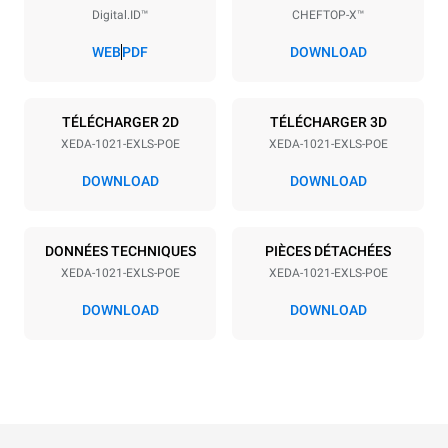
Digital.ID™
CHEFTOP-X™
Espace entre les plaques
83 mm
WEB
PDF
DOWNLOAD
Alimentation
TÉLÉCHARGER 2D
TÉLÉCHARGER 3D
XEDA-1021-EXLS-POE
XEDA-1021-EXLS-POE
Tension
Énergie électrique
380-415V 3N~ / 220-240V
35,8 kW
DOWNLOAD
DOWNLOAD
3~
Fréquence
Type de prise
50 / 60 Hz
NON INCLUS
DONNÉES TECHNIQUES
PIÈCES DÉTACHÉES
XEDA-1021-EXLS-POE
XEDA-1021-EXLS-POE
DOWNLOAD
DOWNLOAD
*
Consommation en kwh et émissions de co2
Consommation en kWh
Émissions de CO2
141,2 kWh/jour
0 Kg CO2/jour
L'estimation inclut
uniquement les émissions
directes produites par le
four. Les émissions