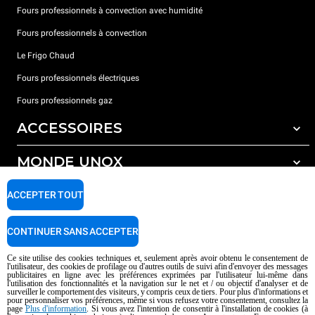
Fours professionnels à convection avec humidité
Fours professionnels à convection
Le Frigo Chaud
Fours professionnels électriques
Fours professionnels gaz
ACCESSOIRES
MONDE UNOX
Tous les accessoires
Détergents pour lavage automatique
SUPPORT
ACCEPTER TOUT
Nos bureaux dans le monde
Détergents pour lavage manuel
Traitement de l'eau avec filtres à résine
Garantie Unox
CONTINUER SANS ACCEPTER
Traitement de l'eau par osmose inverse
Trouver les Revendeurs
Ce site utilise des cookies techniques et, seulement après avoir obtenu le consentement de
l'utilisateur, des cookies de profilage ou d'autres outils de suivi afin d'envoyer des messages
Trouver les Centres SAV
publicitaires en ligne avec les préférences exprimées par l'utilisateur lui-même dans
l'utilisation des fonctionnalités et la navigation sur le net et / ou objectif d'analyser et de
AI Content Disclaimer
Privacy policy
Cookie policy
surveiller le comportement des visiteurs, y compris ceux de tiers. Pour plus d'informations et
pour personnaliser vos préférences, même si vous refusez votre consentement, consultez la
Droits d'auteurt 2026 UNOX SpA Tous droits réservés. Reg.Papova n °
page
Plus d'information
. Si vous avez l'intention de consentir à l'installation de cookies (à