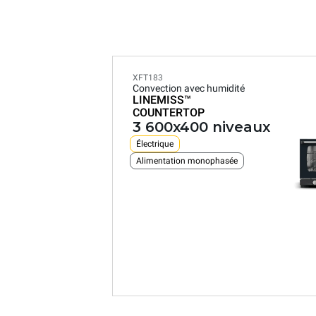
XFT183
Convection avec humidité
LINEMISS™
COUNTERTOP
3 600x400 niveaux
Électrique
Alimentation monophasée