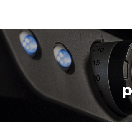
XFT113
Convection avec humidité
LINEMISS™
COUNTERTOP
3 460x330 nivea
Électrique
Alimentation monophasée
p