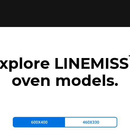
xplore LINEMISS
oven models.
600X400
460X330