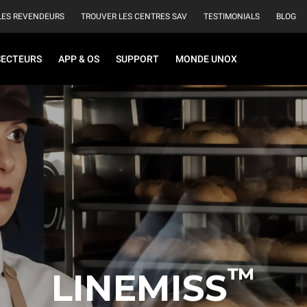
LES REVENDEURS
TROUVER LES CENTRES SAV
TESTIMONIALS
BLOG
SECTEURS
APP & OS
SUPPORT
MONDE UNOX
™
LINEMISS