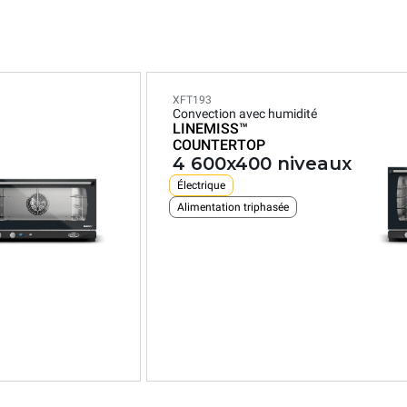
XFT193
Convection avec humidité
LINEMISS™
COUNTERTOP
4 600x400 niveaux
Électrique
Alimentation triphasée