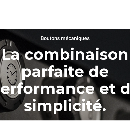
XFT133
Convection avec humidité
LINEMISS™
COUNTERTOP
ux
4 460x330 niveaux
Boutons mécaniques
Électrique
Alimentation monophasée
La combinaison
parfaite de
erformance et 
simplicité.