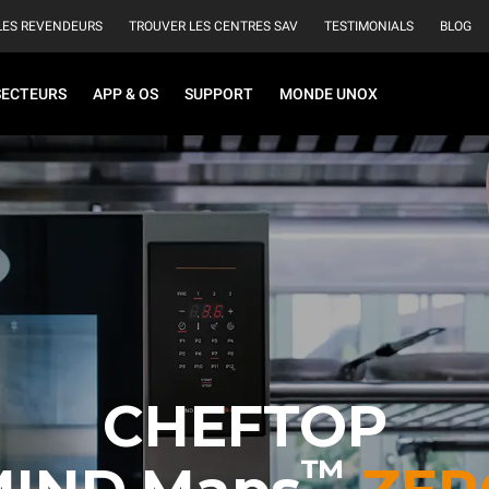
LES REVENDEURS
TROUVER LES CENTRES SAV
TESTIMONIALS
BLOG
SECTEURS
APP & OS
SUPPORT
MONDE UNOX
CHEFTOP
™