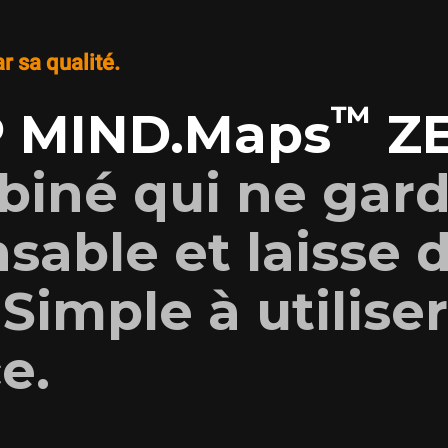
ar sa qualité.
™
 MIND.Maps
Z
biné qui ne gar
nsable et laisse 
 Simple à utiliser
e.