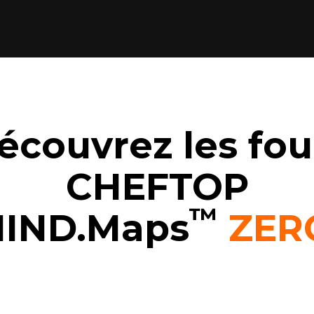
écouvrez les fou
CHEFTOP
™
IND.Maps
ZER