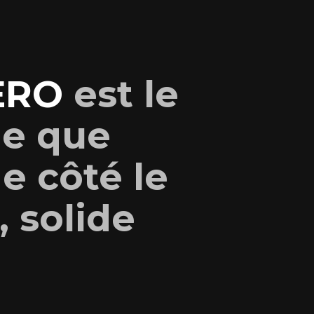
ERO
est le
de que
de côté le
, solide