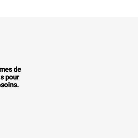
mmes de
es pour
esoins.