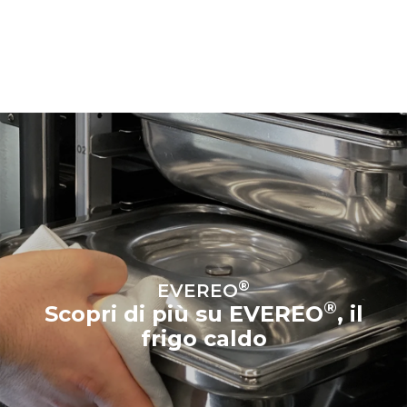
®
EVEREO
®
Scopri di più su EVEREO
, il
frigo caldo