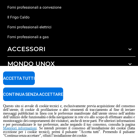
Forni professionali a convezione
Il Frigo Caldo
Forni professionali elettrici
Forni professionali a gas
ACCESSORI
MONDO UNOX
Tutti gli accessori
Detergenti per lavaggio automatico
SUPPORTO
ACCETTA TUTTI
Le nostre sedi nel mondo
Detergenti per lavaggio manuale
Trattamento acqua con filtro a resine
Garanzia Unox
CONTINUA SENZA ACCETTARE
Trattamento acqua ad osmosi inversa
Trova Rivenditori
Questo sito si avvale di cookie tecnici e, esclusivamente previa acquisizione del consenso
dell’utente, di cookie di profilazione o altri strumenti di tracciamento al fine di inviare
Trova Centri Service
messaggi pubblicitari in linea con le preferenze manifestate dall’utente stesso nell’ambito
dell’utilizzo delle funzionalità e della navigazione in rete e/o allo scopo di effettuare analisi e
Informativa sui contenuti IA
Privacy policy
Cookie policy
monitoraggio dei comportamenti dei visitatori, anche di terze parti. Per ulteriori informazioni
e per personalizzare le tue preferenze, anche negando il tuo consenso, consulta la pagina
Copyright 2026 UNOX S.p.A. Tutti i diritti riservati. Reg. Imp. Padova n°
Maggiori informazioni
. Se intendi prestare il consenso all’installazione dei cookie (fatta
eccezione per i cookie tecnici), premi il pulsante "Accetta tutti". Premendo il pulsante
04230750285 - R.E.A. Padova 372835 - Cap. Soc. 5.000.000 € i.v - P.IVA /
"Continua senza accettare", rifiuti l’installazione dei cookie.
C.F. 04230750285 - IT WEEE Reg. No. IT08020000000377