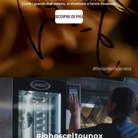
Come i grandi chef creano, si divertono e fanno business.
SCOPRI DI PIÙ
#iohosceltounox