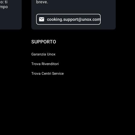
: ti
breve.
empo
cooking.support@unox.com
SUPPORTO
Garanzia Unox
Trova Rivenditori
Trova Centri Service