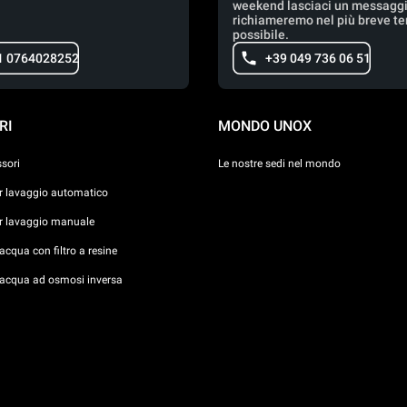
weekend lasciaci un messaggio
richiameremo nel più breve t
possibile.
1 0764028252
+39 049 736 06 51
RI
MONDO UNOX
ssori
Le nostre sedi nel mondo
er lavaggio automatico
er lavaggio manuale
cqua con filtro a resine
acqua ad osmosi inversa